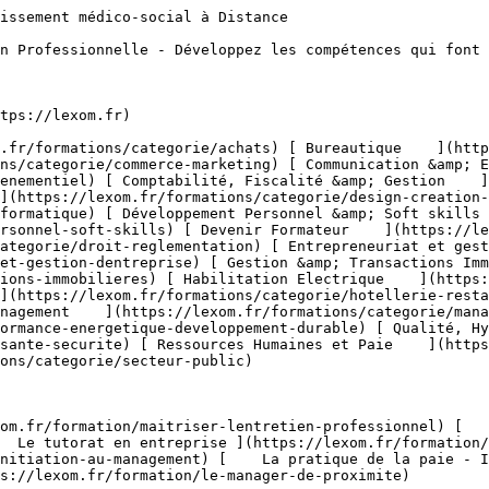
tegorie/bureautique/onenote) [    Outlook ](https://lexom.fr/formations/categorie/bureautique/outlook) [    Powerpoint ](https://lexom.fr/formations/categorie/bureautique/powerpoint) [    Publisher ](https://lexom.fr/formations/categorie/bureautique/publisher) [    Système d'exploitation ](https://lexom.fr/formations/categorie/bureautique/systeme-dexploitation) [    Word ](https://lexom.fr/formations/categorie/bureautique/word) 

  [ Voir toutes les formations bureautique    ](https://lexom.fr/formations/categorie/bureautique) 

  ![Commerce & Marketing](https://lexom.fr/tenancy/assets/categories/small/hhPP2XL4ozUX1eWqaQWRGCkg6vW7vKEC3TALNuEw.webp) 

 #### Commerce &amp; Marketing 

  Développez vos ventes, fidélisez vos clients et boostez votre visibilité grâce aux meilleures pratiques commerciales et marketing.

 #####  Domaines de formation 

 [    CRM &amp; Relation Client ](https://lexom.fr/formations/categorie/commerce-marketing/crm-relation-client) [    Marketing Digital &amp; Réseaux Sociaux ](https://lexom.fr/formations/categorie/commerce-marketing/marketing-digital-reseaux-sociaux) [    Négociation Commerciale ](https://lexom.fr/formations/categorie/commerce-marketing/negociation-commerciale) [    Parcours Métier &amp; Découverte ](https://lexom.fr/formations/categorie/commerce-marketing/parcours-metier-decouverte-1) [    Prospection &amp; Fidélisation Client ](https://lexom.fr/formations/categorie/commerce-marketing/prospection-fidelisation-client) [    Service Après Vente (SAV) ](https://lexom.fr/formations/categorie/commerce-marketing/service-apres-vente-sav) [    Stratégie &amp; Plan Marketing ](https://lexom.fr/formations/categorie/commerce-marketing/strategie-plan-marketing) [    Techniques de Vente ](https://lexom.fr/formations/categorie/commerce-marketing/techniques-de-vente) 

  [ Voir toutes les formations commerce &amp; marketing    ](https://lexom.fr/formations/categorie/commerce-marketing) 

  ![Communication & Evènementiel](https://lexom.fr/tenancy/assets/categories/small/S8UCgEtfGZCGsuKcIuFAO1dGJU8nvHNu4BUZwdRi.webp) 

 #### Communication &amp; Evènementiel 

  Alliez communication impactante et organisation d’événements réussis pour marquer les esprits et créer du lien.

 #####  Domaines de formation 

 [    Communication Digitale &amp; Réseaux Sociaux ](https://lexom.fr/formations/categorie/communication-evenementiel/communication-digitale-reseaux-sociaux) [    Communication Interne &amp; Externe ](https://lexom.fr/formations/categorie/communication-evenementiel/communication-interne-externe) [    Organisation d’Événements Professionnels ](https://lexom.fr/formations/categorie/communication-evenementiel/organisation-devenements-professionnels) [    Parcours Métier &amp; Découverte ](https://lexom.fr/formations/categorie/communication-evenementiel/parcours-metier-decouverte-12) 

  [ Voir toutes les formations communication &amp; evènementiel    ](https://lexom.fr/formations/categorie/communication-evenementiel) 

  ![Comptabilité, Fiscalité & Gestion](https://lexom.fr/tenancy/assets/categories/small/dVNgmt1tZIUD9woC2rbZbOZoxRUJOR1Gwbjw9vaD.webp) 

 #### Comptabilité, Fiscalité &amp; Gestion 

  Maîtrisez les chiffres, sécurisez vos décisions et pilotez la performance de votre entreprise.

 #####  Domaines de formation 

 [    Comptabilité Générale &amp; Analytique ](https://lexom.fr/formations/categorie/comptabilite-fiscalite-gestion/comptabilite-generale-analytique) [    Contrôle de Gestion &amp; Tableaux de Bord ](https://lexom.fr/formations/categorie/comptabilite-fiscalite-gestion/controle-de-gestion-tableaux-de-bord) [    Fiscalité &amp; Obligations Légales ](https://lexom.fr/formations/categorie/comptabilite-fiscalite-gestion/fiscalite-obligations-legales) [    Gestion Financière &amp; Trésorerie ](https://lexom.fr/formations/categorie/comptabilite-fiscalite-gestion/gestion-financiere-tresorerie) [    Outils de Gestion ](https://lexom.fr/formations/categorie/comptabilite-fiscalite-gestion/outils-de-gestion) [    Parcours Métier &amp; Découverte ](https://lexom.fr/formations/categorie/comptabilite-fiscalite-gestion/parcours-metier-decouverte-2) 

  [ Voir toutes les formations comptabilité, fiscalité &amp; gestion    ](https://lexom.fr/formations/categorie/comptabilite-fiscalite-gestion) 

  ![Design & Création Digitale](https://lexom.fr/tenancy/assets/categories/small/fPTxm2WjoWh7SmGhU1DYvTe3UbKEDe2rjoP3meAQ.webp) 

 #### Design &amp; Création Digitale 

  Alliez créativité et impact pour donner vie à vos projets digitaux.

 #####  Domai