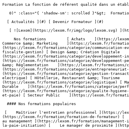
Formation La fonction de référent qualité dans un établissement médico-social à Distance                                   

   0)" :class="{ 'shadow-sm': scrolled }"&gt;  Formation Professionnelle - Développez les compétences qui font la différence 

  [ Actualités ](#) [ Devenir Formateur ](#)  

   [ ![Lexom](https://lexom.fr/img/logo/lexom.svg) ](https://lexom.fr) 

     Nos formations         [ Achats    ](https://lexom.fr/formations/categorie/achats) [ Bureautique    ](https://lexom.fr/formations/categorie/bureautique) [ Commerce &amp; Marketing    ](https://lexom.fr/formations/categorie/commerce-marketing) [ Communication &amp; Evènementiel    ](https://lexom.fr/formations/categorie/communication-evenementiel) [ Comptabilité, Fiscalité &amp; Gestion    ](https://lexom.fr/formations/categorie/comptabilite-fiscalite-gestion) [ Design &amp; Création Digitale    ](https://lexom.fr/formations/categorie/design-creation-digitale) [ Développement Informatique    ](https://lexom.fr/formations/categorie/developpement-informatique) [ Développement Personnel &amp; Soft skills    ](https://lexom.fr/formations/categorie/developpement-personnel-soft-skills) [ Devenir Formateur    ](https://lexom.fr/formations/categorie/devenir-formateur) [ Droit &amp; Réglementation    ](https://lexom.fr/formations/categorie/droit-reglementation) [ Entrepreneuriat et gestion d’entreprise    ](https://lexom.fr/formations/categorie/entrepreneuriat-et-gestion-dentreprise) [ Gestion &amp; Transactions Immobilières    ](https://lexom.fr/formations/categorie/gestion-transactions-immobilieres) [ Habilitation Electrique    ](https://lexom.fr/formations/categorie/habilitation-electrique) [ Hôtellerie, Restaurant &amp; Tourisme    ](https://lexom.fr/formations/categorie/hotellerie-restaurant-tourisme) [ Logistique    ](https://lexom.fr/formations/categorie/logistique) [ Management    ](https://lexom.fr/formations/categorie/management) [ Performance Énergétique &amp; Développement Durable    ](https://lexom.fr/formations/categorie/performance-energetique-developpement-durable) [ Qualité, Hygiène, Santé, Sécurité    ](https://lexom.fr/formations/categorie/qualite-hygiene-sante-securite) [ Ressources Humaines et Paie    ](https://lexom.fr/formations/categorie/ressources-humaines-et-paie) [ Secteur Public    ](https://lexom.fr/formations/categorie/secteur-public) 

  #### Nos formations populaires

 [    Maîtriser l'entretien professionnel ](https://lexom.fr/formation/maitriser-lentretien-professionnel) [    Formation de formateur ](https://lexom.fr/formation/formation-de-formateur) [    Le tutorat en entreprise ](https://lexom.fr/formation/le-tutorat-en-entreprise) [    Management - Initiation au management ](https://lexom.fr/formation/management-initiation-au-management) [    La pratique de la paie - Initiation ](https://lexom.fr/formation/la-pratique-de-la-paie-initiation) [    Le manager de proximité ](https://lexom.fr/formation/le-manager-de-proximite) 

 [ Voir toutes nos formations    ](https://lexom.fr/formations) 

   ![Achats](https://lexom.fr/tenancy/assets/categories/small/3dEnnN8yeOj7YmMtPWMjZvBSXi4NVonqWeKCohV3.webp) 

 #### Achats 

  Optimisez vos achats pour transformer vos coûts en leviers de performance.

 #####  Domaines de formation 

 [    Gestion &amp; Performance des Achats ](https://lexom.fr/formations/categorie/achats/gestion-performance-des-achats) [    Négociation &amp; Relations Fournisseurs ](https://lexom.fr/formations/categorie/achats/negociation-relations-fournisseurs) [    Parcours Métier &amp; Découverte ](https://lexom.fr/formations/categorie/achats/parcours-metier-decouverte) 

  [ Voir toutes les formations achats    ](https://lexom.fr/formations/categorie/achats) 

  ![Bureautique](https://lexom.fr/tenancy/assets/categories/small/dOdlwl6fNirHlGIdlqxo9NMbGKCRJm6vhpz0r6Ic.webp) 

 #### Bureautique 

  Boostez votre productivité grâce à nos formations bureautiques adaptées à tous niveaux.

 #####  Domaines de formation 

 [    Excel ](https://lexom.fr/formations/categorie/bureautique/excel) [    Google Suite &amp; Outils collaboratifs ](https://lexom.fr/formations/categorie/bureautique/google-suite-outils-collaboratifs) [    Intelligence artificielle (IA) ](https://lexom.fr/formations/categorie/bureautique/intelligence-artificielle-ia) [    Internet, Cloud &amp; Sécurité ](https://lexom.fr/formations/categorie/bureautique/internet-cloud-securite) [    OneNote ](https://lexom.fr/formations/ca