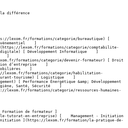
nes de formation 

 [    DAO - 3D &amp; CAO ](https://lexom.fr/formations/categorie/design-creation-digitale/dao-3d-cao) [    Graphisme &amp; Design ](https://lexom.fr/formations/categorie/design-creation-digitale/graphisme-design) [    PAO ](https://lexom.fr/formations/categorie/design-creation-digitale/pao) [    Vidéo &amp; Motion Design ](https://lexom.fr/formations/categorie/design-creation-digitale/video-motion-design) 

  [ Voir toutes les formations design &amp; création digitale    ](https://lexom.fr/formations/categorie/design-creation-digitale) 

  ![Développement Informatique](https://lexom.fr/tenancy/assets/categories/small/OcGQIL0de4biUAG0T5MDyjqX9dNcM1J0zHqhyv1c.webp) 

 #### Développement Informatique 

  Devenez acteur du numérique : développez vos compétences en programmation et créez les solutions de demain.

 #####  Domaines de formation 

 [    Applications &amp; Logiciels ](https://lexom.fr/formations/categorie/developpement-informatique/app