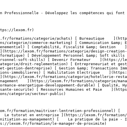
terne &amp; Externe ](https://lexom.fr/formations/categorie/communication-evenementiel/communication-interne-externe) [    Organisation d’Événements Professionnels ](https://lexom.fr/formations/categorie/communication-evenementiel/organisation-devenements-professionnels) [    Parcours Métier &amp; Découverte ](https://lexom.fr/formations/categorie/communication-evenementiel/parcours-metier-decouverte-12) 

  [ Voir toutes les formations communication &amp; evènementiel    ](https://lexom.fr/formations/categorie/communication-evenementiel) 

  ![Comptabilité, Fiscalité & Gestion](https://lexom.fr/tenancy/assets/categories/small/dVNgmt1tZIUD9woC2rbZbOZoxRUJOR1Gwbjw9vaD.webp) 

 #### Comptabilité, Fiscalité &amp; Gestion 

  Maîtrisez les chiffres, sécurisez vos décisions et pilotez la performance de votre entreprise.

 #####  Domaines de formation 

 [    Comptabilité Générale &amp; Analytique ](https://lexom.fr/formations/categorie/comptabilite-fiscalite-gestion/comptabilite-generale-analytique) [    Contrôle de Gestion &amp; Tableaux de Bord ](https://lexom.fr/formations/categorie/comptabilite-fiscalite-gestion/controle-de-gestion-tableaux-de-bord) [    Fiscalité &amp; Obligations Légales ](https://lexom.fr/formations/categorie/comptabilite-fiscalite-gestion/fiscalite-obligations-legales) [    Gestion Financière &amp; Trésorerie ](https://lexom.fr/formations/categorie/comptabilite-fiscalite-gestion/gestion-financiere-tresorerie) [    Outils de Gestion ](https://lexom.fr/formations/categorie/comptabilite-fiscalite-gestion/outils-de-gestion) [    Parcours Métier &amp; Découverte ](https://lexom.fr/formations/categorie/comptabilite-fiscalite-gestion/parcours-metier-decouverte-2) 

  [ Voir toutes les formations comptabilité, fiscalité &amp; gestion    ](https://lexom.fr/formations/categorie/comptabilite-fiscalite-gestion) 

  ![Design & Création Digitale](https://lexom.fr/tenancy/assets/categories/small/fPTxm2WjoWh7SmGhU1DYvTe3UbKEDe2rjoP3meAQ.webp) 

 #### Design &amp; Création Digitale 

  Alliez créativité et impact pour donner vie à vos projets digitaux.

 #####  Domaines de formation 

 [    DAO - 3D &amp; CAO ](https://lexom.fr/formations/categorie/design-creation-digitale/dao-3d-cao) [    Graphisme &amp; Design ](https://lexom.fr/formations/categorie/design-creation-digitale/graphisme-design) [    PAO ](https://lexom.fr/formations/categorie/design-creation-digitale/pao) [    Vidéo &amp; Motion Design ](https://lexom.fr/formations/categorie/design-creation-digitale/video-motion-design) 

  [ Voir toutes les formations design &amp; création digitale    ](https://lexom.fr/formations/categorie/design-creation-digitale) 

  ![Développement Informatique](https://lexom.fr/tenancy/assets/categories/small/OcGQIL0de4biUAG0T5MDyjqX9dNcM1J0zHqhyv1c.webp) 

 #### Développement Informatique 

  Devenez acteur du numérique : développez vos compétences en programmation et créez les solutions de demain.

 #####  Domaines de formation 

 [    Applications &amp; Logiciels ](https://lexom.fr/formations/categorie/developpement-informatique/applications-logiciels) [    Bases de Données 