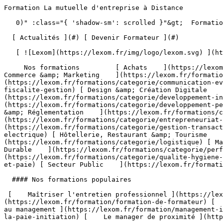
Formation La mutuelle d'entreprise à Distance                                   

   0)" :class="{ 'shadow-sm': scrolled }"&gt;  Formation Professionnelle - Développez les compétences qui font la différence 

  [ Actualités ](#) [ Devenir Formateur ](#)  

   [ ![Lexom](https://lexom.fr/img/logo/lexom.svg) ](https://lexom.fr) 

     Nos formations         [ Achats    ](https://lexom.fr/formations/categorie/achats) [ Bureautique    ](https://lexom.fr/formations/categorie/bureautique) [ Commerce &amp; Marketing    ](https://lexom.fr/formations/categorie/commerce-marketing) [ Communication &amp; Evènementiel    ](https://lexom.fr/formations/categorie/communication-evenementiel) [ Comptabilité, Fiscalité &amp; Gestion    ](https://lexom.fr/formations/categorie/comptabilite-fiscalite-gestion) [ Design &amp; Création Digitale    ](https://lexom.fr/formations/categorie/design-creation-digitale) [ Développement Informatique    ](https://lexom.fr/formations/categorie/developpement-informatique) [ Développement Personnel &amp; Soft skills    ](https://lexom.fr/formations/categorie/developpement-personnel-soft-skills) [ Devenir Formateur    ](https://lexom.fr/formations/categorie/devenir-formateur) [ Droit &amp; Réglementation    ](https://lexom.fr/formations/categorie/droit-reglementation) [ Entrepreneuriat et gestion d’entreprise    ](https://lexom.fr/formations/categorie/entrepreneuriat-et-gestion-dentreprise) [ Gestion &amp; Transactions Immobilières    ](https://lexom.fr/formations/categorie/gestion-transactions-immobilieres) [ Habilitation Electrique    ](https://lexom.fr/formations/categorie/habilitation-electrique) [ Hôtellerie, Restaurant &amp; Tourisme    ](https://lexom.fr/formations/categorie/hotellerie-restaurant-tourisme) [ Logistique    ](https://lexom.fr/formations/categorie/logistique) [ Management    ](https://lexom.fr/formations/categorie/management) [ Performance Énergétique &amp; Développement Durable    ](https://lexom.fr/formations/categorie/performance-energetique-developpement-durable) [ Qualité, Hygiène, Santé, Sécurité    ](https://lexom.fr/formations/categorie/qualite-hygiene-sante-securite) [ Ressources Humaines et Paie    ](https://lexom.fr/formations/categorie/ressources-humaines-et-paie) [ Secteur Public    ](https://lexom.fr/formations/categorie/secteur-public) 

  #### Nos formations populaires

 [    Maîtriser l'entretien professionnel ](https://lexom.fr/formation/maitriser-lentretien-professionnel) [    Formation de formateur ](https://lexom.fr/formation/formation-de-formateur) [    Le tutorat en entreprise ](https://lexom.fr/formation/le-tutorat-en-entreprise) [    Management - Initiation au management ](https://lexom.fr/formation/management-initiation-au-management) [    La pratique de la paie - Initiation ](https://lexom.fr/formation/la-pratique-de-la-paie-initiation) [    Le manager de proximité ](https://lexom.fr/formation/le-manager-de-proximite) 

 [ Voir toutes nos formations    ](https://lexom.fr/formations) 

   ![Achats](https://lexom.fr/tenancy/assets/categories/small/3dEnnN8yeOj7YmMtPWMjZvBSXi4NVonqWeKCohV3.webp) 

 #### Achats 

  Optimisez vos achats pour transformer vos coûts en leviers de performance.

 #####  Domaines de formation 

 [    Gestion &amp; Performance des Achats ](https://lexom.fr/formations/categorie/achats/gestion-performance-des-achats) [    Négociation &amp; Relations Fournisseurs ](https://lexom.fr/formations/categorie/achats/negociation-relations-fournisseurs) [    Parcours Métier &amp; Découverte ](https://lexom.fr/formations/categorie/achats/parcours-metier-decouverte) 

  [ Voir toutes les formations achats    ](https://lexom.fr/formations/categorie/achats) 

  ![Bureautique](https://lexom.fr/tenancy/assets/categories/small/dOdlwl6fNirHlGIdlqxo9NMbGKCRJm6vhpz0r6Ic.webp) 

 #### Bureautique 

  Boostez votre productivité grâce à nos formations bureautiques adaptées à tous niveaux.

 #####  Domaines de formation 

 [    Excel ](https://lexom.fr/formations/categorie/bureautique/excel) [    Google Suite &amp; Outils collaboratifs ](https://lexom.fr/formations/categorie/bureautique/google-suite-outils-collaboratifs) [    Intelligence artificielle (IA) ](https://lexom.fr/formations/categorie/bureautique/intelligence-artificielle-ia) [    Internet, Cloud &amp; Sécurité ](https://lexom.fr/formations/categorie/bureautique/internet-cloud-securite) [    OneNote ](https://lexom.fr/formations/categorie/bureautique/onenote) [    Outlook ](https://lexom.fr/formations/categorie/bureautique/outlook) [    Powerpoint ](https://lexom.fr/formations/categorie/bureautique/powerpoint) [    Publisher ](https://lexom.fr/formations/categorie/bureautique/publisher) [    Système d'exploitation ](https://lexom.fr/formations/categorie/bureautique/systeme-dexploitation) [    Word ](https://lexom.fr/formations/categorie/bureautique/word) 

  [ Voir toutes les formations bureautique    ](https://lexom.fr/formations/categorie/bureautique) 

  ![Commerce & Marketing](https://lexom.fr/tenancy/assets/categories/small/hhPP2XL4ozUX1eWqaQWRGCkg6vW7vKEC3TALNuEw.webp) 

 #### Commerce &amp; Marketing 

  Développez vos ventes, fidélisez vos clients et boostez votre visibilité grâce aux meilleures pratiques commerciales et marketing.

 #####  Domaines de formation 

 [    CRM &amp; Relation Client ](https://lexom.fr/formations/categorie/commerce-marketing/crm-relation-client) [    Marketing Digital &amp; Réseaux Sociaux ](https://lexom.fr/formations/categorie/commerce-marketing/marketing-digital-reseaux-sociaux) [    Négociation Commerciale ](https://lexom.fr/formations/categorie/commerce-marketing/negociation-commerciale) [    Parcours Métier &amp; Découverte ](https://lexom.fr/formations/categorie/commerce-marketing/parcours-metier-decouverte-1) [    Prospection &amp; Fidélisation Client ](https://lexom.fr/formations/categorie/commerce-marketing/prospection-fidelisation-client) [    Service Après Vente (SAV) ](https://lexom.fr/formations/categorie/commerce-marketing/service-apres-vente-sav) [    Stratégie &amp; Plan Marketing ](https://lexom.fr/formations/categorie/commerce-marketing/strategie-plan-marketing) [    Techniques de Vente ](https://lexom.fr/formations/categorie/commerce-marketing/techniques-de-vente) 

  [ Voir toutes les formations commerce &amp; marketing    ](https://lexom.fr/formations/categorie/commerce-marketing) 

  ![Communication & Evènementiel](https://lexom.fr/tenancy/assets/categories/small/S8UCgEtfGZCGsuKcIuFAO1dGJU8nvHNu4BUZwdRi.webp) 

 #### Communication &amp; Evènementiel 

  Alliez communication impactante et organisation d’événements réussis pour marquer les esprits et créer du lien.

 #####  Domaines de formation 

 [    Communication Digitale &amp; Réseaux Sociaux ](https://lexom.fr/formations/categorie/communication-evenementiel/communication-digitale-reseaux-sociaux) [    Communication In