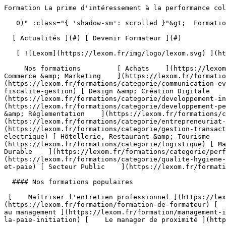
Formation La prime d'intéressement à la performance collective à Distance                                   

   0)" :class="{ 'shadow-sm': scrolled }"&gt;  Formation Professionnelle - Développez les compétences qui font la différence 

  [ Actualités ](#) [ Devenir Formateur ](#)  

   [ ![Lexom](https://lexom.fr/img/logo/lexom.svg) ](https://lexom.fr) 

     Nos formations         [ Achats    ](https://lexom.fr/formations/categorie/achats) [ Bureautique    ](https://lexom.fr/formations/categorie/bureautique) [ Commerce &amp; Marketing    ](https://lexom.fr/formations/categorie/commerce-marketing) [ Communication &amp; Evènementiel    ](https://lexom.fr/formations/categorie/communication-evenementiel) [ Comptabilité, Fiscalité &amp; Gestion    ](https://lexom.fr/formations/categorie/comptabilite-fiscalite-gestion) [ Design &amp; Création Digitale    ](https://lexom.fr/formations/categorie/design-creation-digitale) [ Développement Informatique    ](https://lexom.fr/formations/categorie/developpement-informatique) [ Développement Personnel &amp; Soft skills    ](https://lexom.fr/formations/categorie/developpement-personnel-soft-skills) [ Devenir Formateur    ](https://lexom.fr/formations/categorie/devenir-formateur) [ Droit &amp; Réglementation    ](https://lexom.fr/formations/categorie/droit-reglementation) [ Entrepreneuriat et gestion d’entreprise    ](https://lexom.fr/formations/categorie/entrepreneuriat-et-gestion-dentreprise) [ Gestion &amp; Transactions Immobilières    ](https://lexom.fr/formations/categorie/gestion-transactions-immobilieres) [ Habilitation Electrique    ](https://lexom.fr/formations/categorie/habilitation-electrique) [ Hôtellerie, Restaurant &amp; Tourisme    ](https://lexom.fr/formations/categorie/hotellerie-restaurant-tourisme) [ Logistique    ](https://lexom.fr/formations/categorie/logistique) [ Management    ](https://lexom.fr/formations/categorie/management) [ Performance Énergétique &amp; Développement Durable    ](https://lexom.fr/formations/categorie/performance-energetique-developpement-durable) [ Qualité, Hygiène, Santé, Sécurité    ](https://lexom.fr/formations/categorie/qualite-hygiene-sante-securite) [ Ressources Humaines et Paie    ](https://lexom.fr/formations/categorie/ressources-humaines-et-paie) [ Secteur Public    ](https://lexom.fr/formations/categorie/secteur-public) 

  #### Nos formations populaires

 [    Maîtriser l'entretien professionnel ](https://lexom.fr/formation/maitriser-lentretien-professionnel) [    Formation de formateur ](https://lexom.fr/formation/formation-de-formateur) [    Le tutorat en entreprise ](https://lexom.fr/formation/le-tutorat-en-entreprise) [    Management - Initiation au management ](https://lexom.fr/formation/management-initiation-au-management) [    La pratique de la paie - Initiation ](https://lexom.fr/formation/la-pratique-de-la-paie-initiation) [    Le manager de proximité ](https://lexom.fr/formation/le-manager-de-proximite) 

 [ Voir toutes nos formations    ](https://lexom.fr/formations) 

   ![Achats](https://lexom.fr/tenancy/assets/categories/small/3dEnnN8yeOj7YmMtPWMjZvBSXi4NVonqWeKCohV3.webp) 

 #### Achats 

  Optimisez vos achats pour transformer vos coûts en leviers de performance.

 #####  Domaines de formation 

 [    Gestion &amp; Performance des Achats ](https://lexom.fr/formations/categorie/achats/gestion-performance-des-achats) [    Négociation &amp; Relations Fournisseurs ](https://lexom.fr/formations/categorie/achats/negociation-relations-fournisseurs) [    Parcours Métier &amp; Découverte ](https://lexom.fr/formations/categorie/achats/parcours-metier-decouverte) 

  [ Voir toutes les formations achats    ](https://lexom.fr/formations/categorie/achats) 

  ![Bureautique](https://lexom.fr/tenancy/assets/categories/small/dOdlwl6fNirHlGIdlqxo9NMbGKCRJm6vhpz0r6Ic.webp) 

 #### Bureautique 

  Boostez votre productivité grâce à nos formations bureautiques adaptées à tous niveaux.

 #####  Domaines de formation 

 [    Excel ](https://lexom.fr/formations/categorie/bureautique/excel) [    Google Suite &amp; Outils collaboratifs ](https://lexom.fr/formations/categorie/bureautique/google-suite-outils-collaboratifs) [    Intelligence artificielle (IA) ](https://lexom.fr/formations/categorie/bureautique/intelligence-artificielle-ia) [    Internet, Cloud &amp; Sécurité ](https://lexom.fr/formations/categorie/bureautique/internet-cloud-securite) [    OneNote ](https://lexom.fr/formations/categorie/bureautique/onenote) [    Outlook ](https://lexom.fr/formations/categorie/bureautique/outlook) [    Powerpoint ](https://lexom.fr/formations/categorie/bureautique/powerpoint) [    Publisher ](https://lexom.fr/formations/categorie/bureautique/publisher) [    Système d'exploitation ](https://lexom.fr/formations/categorie/bureautique/systeme-dexploitation) [    Word ](https://lexom.fr/formations/categorie/bureautique/word) 

  [ Voir toutes les formations bureautique    ](https://lexom.fr/formations/categorie/bureautique) 

  ![Commerce & Marketing](https://lexom.fr/tenancy/assets/categories/small/hhPP2XL4ozUX1eWqaQWRGCkg6v