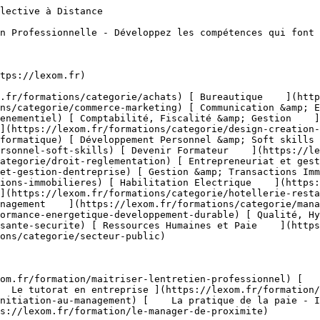
W7vKEC3TALNuEw.webp) 

 #### Commerce &amp; Marketing 

  Développez vos ventes, fidélisez vos clients et boostez votre visibilité grâce aux meilleures pratiques commerciales et marketing.

 #####  Domaines de formation 

 [    CRM &amp; Relation Client ](https://lexom.fr/formations/categorie/commerce-marketing/crm-relation-client) [    Marketing Digital &amp; Réseaux Sociaux ](https://lexom.fr/formations/categorie/commerce-marketing/marketing-digital-reseaux-sociaux) [    Négociation Commerciale ](https://lexom.fr/formations/categorie/commerce-marketing/negociation-commerciale) [    Parcours Métier &amp; Découverte ](https://lexom.fr/formations/categorie/commerce-marketing/parcours-metier-decouverte-1) [    Prospection &amp; Fidélisation Client ](https://lexom.fr/formations/categorie/commerce-marketing/prospection-fidelisation-client) [    Service Après Vente (SAV) ](https://lexom.fr/formations/categorie/commerce-marketing/service-apres-vente-sav) [    Stratégie &amp; Plan Marketing ](https://lexom.fr/formations/categorie/commerce-marketing/strategie-plan-marketing) [    Techniques de Vente ](https://lexom.fr/formations/categorie/commerce-marketing/techniques-de-vente) 

  [ Voir toutes les formations commerce &amp; marketing    ](https://lexom.fr/formations/categorie/commerce-marketing) 

  ![Communication & Evènementiel](https://lexom.fr/tenancy/assets/categories/small/S8UCgEtfGZCGsuKcIuFAO1dGJU8nvHNu4BUZwdRi.webp) 

 #### Communication &amp; Evènementiel 

  Alliez communication impactante et organisation d’événements réussis pour marquer les esprits et créer du lien.

 #####  Domaines de formation 

 [    Communication Digitale &amp; Réseaux Sociaux ](https://lexom.fr/formations/categorie/communication-evenementiel/communication-digitale-reseaux-sociaux) [    Communication Interne &amp; Externe ](https://lexom.fr/formations/categorie/communication-evenementiel/communication-interne-externe) [    Organisation d’Événements Professionnels ](https://lexom.fr/formations/categorie/communication-evenementiel/organisation-devenements-professionnels) [    Parcours Métier &amp; Découverte ](https://lexom.fr/formations/categorie/communication-evenementiel/parcours-metier-decouverte-12) 

  [ Voir toutes les formations communication &amp; evènementiel    ](https://lexom.fr/formations/categorie/communication-evenementiel) 

  ![Comptabilité, Fiscalité & Gestion](https://lexom.fr/tenancy/assets/categories/small/dVNgmt1tZIUD9woC2rbZbOZoxRUJOR1Gwbjw9vaD.webp) 

 #### Comptabilité, Fiscalité &amp; Gestion 

  Maîtrisez les chiffres, sécurisez vos décisions et pilotez la performance de votre entreprise.

 #####  Domaines de formation 

 [    Comptabilité Générale &amp; Analytique ](https://lexom.fr/formations/categorie/comptabilite-fiscalite-gestion/comptabilite-generale-analytique) [    Contrôle de Gestion &amp; Tableaux de Bord ](https://lexom.fr/formations/categorie/comptabilite-fiscalite-gestion/controle-de-gestion-tableaux-de-bord) [    Fiscalité &amp; Obligations Légales ](https://lexom.fr/formations/categorie/comptabilite-fiscalite-gestion/fiscalite-obligations-legales) [    Gestion Financière &amp; Trésorerie ](https://lexom.fr/formations/categorie/comptabilite-fiscalite-gestion/gestion-financiere-tresorerie) [    Outils de Gestion ](https://lexom.fr/formations/categorie/comptabilite-fiscalite-gestion/outils-de-gestion) [    Parcours Métier &amp; Découverte ](https://lexom.fr/formations/categorie/comptabilite-fiscalite-gestion/parcours-metier-decouverte-2) 

  [ Voir toutes les formations comptabilité, fiscalité &amp; gestion    ](https://lexom.fr/formations/categorie/comptabilite-fiscalite-gestion) 

  ![Design & Création Digitale](https://lexom.fr/tenancy/assets/categories/small/fPTxm2WjoWh7SmGhU1DYvTe3UbKEDe2rjoP3meAQ.webp) 

 #### Design &amp; Création Digitale 

  Alliez créativité et impact pour donner vie à vos projets digitaux.

 #####  Domaines de formation 

 [    DAO - 3D &amp; CAO ](https://lexom.fr/formations/categorie/design-creation-digitale/dao-3d-cao) [    Graphisme &amp; Design ](https://lexom.fr/formations/categorie/design-creation-digitale/graphisme-design) [    PAO ](https://lexom.fr/formations/categorie/design-creation-digitale/pao) [    Vidéo &amp; Motion Design ](https://lexom.fr/formations/categorie/design-creation-digitale/video-motion-design) 

  [ Voir toutes les formations design &amp; création digitale    ](https://lexom.fr/formations/categorie/design-creation-digitale) 

  ![Développement Informatique](https://lexom.fr/tenancy/assets/categories/small/OcGQIL0de4biUAG0T5MDyjqX9dNcM1J0zHqhyv1c.webp) 

 #### Développement Informatique 

  Devenez acteur du numérique : développez vos compétences en programmation et créez les solutions de demain.

 #####  Domaines de formation 

 [    Applications &amp; Logiciels ](https://lexom.fr/formations/categorie/developpement-informatique/applications-logic