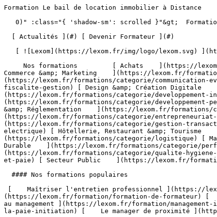
Formation Le bail de location immobilier à Distance                                   

   0)" :class="{ 'shadow-sm': scrolled }"&gt;  Formation Professionnelle - Développez les compétences qui font la différence 

  [ Actualités ](#) [ Devenir Formateur ](#)  

   [ ![Lexom](https://lexom.fr/img/logo/lexom.svg) ](https://lexom.fr) 

     Nos formations         [ Achats    ](https://lexom.fr/formations/categorie/achats) [ Bureautique    ](https://lexom.fr/formations/categorie/bureautique) [ Commerce &amp; Marketing    ](https://lexom.fr/formations/categorie/commerce-marketing) [ Communication &amp; Evènementiel    ](https://lexom.fr/formations/categorie/communication-evenementiel) [ Comptabilité, Fiscalité &amp; Gestion    ](https://lexom.fr/formations/categorie/comptabilite-fiscalite-gestion) [ Design &amp; Création Digitale    ](https://lexom.fr/formations/categorie/design-creation-digitale) [ Développement Informatique    ](https://lexom.fr/formations/categorie/developpement-informatique) [ Développement Personnel &amp; Soft skills    ](https://lexom.fr/formations/categorie/developpement-personnel-soft-skills) [ Devenir Formateur    ](https://lexom.fr/formations/categorie/devenir-formateur) [ Droit &amp; Réglementation    ](https://lexom.fr/formations/categorie/droit-reglementation) [ Entrepreneuriat et gestion d’entreprise    ](https://lexom.fr/formations/categorie/entrepreneuriat-et-gestion-dentreprise) [ Gestion &amp; Transactions Immobilières    ](https://lexom.fr/formations/categorie/gestion-transactions-immobilieres) [ Habilitation Electrique    ](https://lexom.fr/formations/categorie/habilitation-electrique) [ Hôtellerie, Restaurant &amp; Tourisme    ](https://lexom.fr/formations/categorie/hotellerie-restaurant-tourisme) [ Logistique    ](https://lexom.fr/formations/categorie/logistique) [ Management    ](https://lexom.fr/formations/categorie/management) [ Performance Énergétique &amp; Développement Durable    ](https://lexom.fr/formations/categorie/performance-energetique-developpement-durable) [ Qualité, Hygiène, Santé, Sécurité    ](https://lexom.fr/formations/categorie/qualite-hygiene-sante-securite) [ Ressources Humaines et Paie    ](https://lexom.fr/formations/categorie/ressources-humaines-et-paie) [ Secteur Public    ](https://lexom.fr/formations/categorie/secteur-public) 

  #### Nos formations populaires

 [    Maîtriser l'entretien professionnel ](https://lexom.fr/formation/maitriser-lentretien-professionnel) [    Formation de formateur ](https://lexom.fr/formation/formation-de-formateur) [    Le tutorat en entreprise ](https://lexom.fr/formation/le-tutorat-en-entreprise) [    Management - Initiation au management ](https://lexom.fr/formation/management-initiation-au-management) [    La pratique de la paie - Initiation ](https://lexom.fr/formation/la-pratique-de-la-paie-initiation) [    Le manager de proximité ](https://lexom.fr/formation/le-manager-de-proximite) 

 [ Voir toutes nos formations    ](https://lexom.fr/formations) 

   ![Achats](https://lexom.fr/tenancy/assets/categories/small/3dEnnN8yeOj7YmMtPWMjZvBSXi4NVonqWeKCohV3.webp) 

 #### Achats 

  Optimisez vos achats pour transformer vos coûts en leviers de performance.

 #####  Domaines de formation 

 [    Gestion &amp; Performance des Achats ](https://lexom.fr/formations/categorie/achats/gestion-performance-des-achats) [    Négociation &amp; Relations Fournisseurs ](https://lexom.fr/formations/categorie/achats/negociation-relations-fournisseurs) [    Parcours Métier &amp; Découverte ](https://lexom.fr/formations/categorie/achats/parcours-metier-decouverte) 

  [ Voir toutes les formations achats    ](https://lexom.fr/formations/categorie/achats) 

  ![Bureautique](https://lexom.fr/tenancy/assets/categories/small/dOdlwl6fNirHlGIdlqxo9NMbGKCRJm6vhpz0r6Ic.webp) 

 #### Bureautique 

  Boostez votre productivité grâce à nos formations bureautiques adaptées à tous niveaux.

 #####  Domaines de formation 

 [    Excel ](https://lexom.fr/formations/categorie/bureautique/excel) [    Google Suite &amp; Outils collaboratifs ](https://lexom.fr/formations/categorie/bureautique/google-suite-outils-collaboratifs) [    Intelligence artificielle (IA) ](https://lexom.fr/formations/categorie/bureautique/intelligence-artificielle-ia) [    Internet, Cloud &amp; Sécurité ](https://lexom.fr/formations/categorie/bureautique/internet-cloud-securite) [    OneNote ](https://lexom.fr/formations/categorie/bureautique/onenote) [    Outlook ](https://lexom.fr/formations/categorie/bureautique/outlook) [    Powerpoint ](https://lexom.fr/formations/categorie/bureautique/powerpoint) [    Publisher ](https://lexom.fr/formations/categorie/bureautique/publisher) [    Système d'exploitation ](https://lexom.fr/formations/categorie/bureautique/systeme-dexploitation) [    Word ](https://lexom.fr/formations/categorie/bureautique/word) 

  [ Voir toutes les formations bureautique    ](https://lexom.fr/formations/categorie/bureautique) 

  ![Commerce & Marketing](https://lexom.fr/tenancy/assets/categories/small/hhPP2XL4ozUX1eWqaQWRGCkg6vW7vKEC3TALNuEw.webp) 

 #### Commerce &amp; Marketing 

  Développez vos ventes, fidélisez vos clients et boostez votre visibilité grâce aux meilleures pratiques commerciales et marketing.

 #####  Domaines de formation 

 [    CRM &amp; Relation Client ](https://lexom.fr/formations/categorie/commerce-marketing/crm-relation-client) [    Marketing Digital &amp; Réseaux Sociaux ](https://lexom.fr/formations/categorie/commerce-marketing/marketing-digital-reseaux-sociaux) [    Négociation Commerciale ](https://lexom.fr/formations/categorie/commerce-marketing/negociation-commerciale) [    Parcours Métier &amp; Découverte ](https://lexom.fr/formations/categorie/commerce-marketing/parcours-metier-decouverte-1) [    Prospection &amp; Fidélisation Client ](https://lexom.fr/formations/categorie/commerce-marketing/prospection-fidelisation-client) [    Service Après Vente (SAV) ](https://lexom.fr/formations/categorie/commerce-marketing/service-apres-vente-sav) [    Stratégie &amp; Plan Marketing ](https://lexom.fr/formations/categorie/commerce-marketing/strategie-plan-marketing) [    Techniques de Vente ](https://lexom.fr/formations/categorie/commerce-marketing/techniques-de-vente) 

  [ Voir toutes les formations commerce &amp; marketing    ](https://lexom.fr/formations/categorie/commerce-marketing) 

  ![Communica