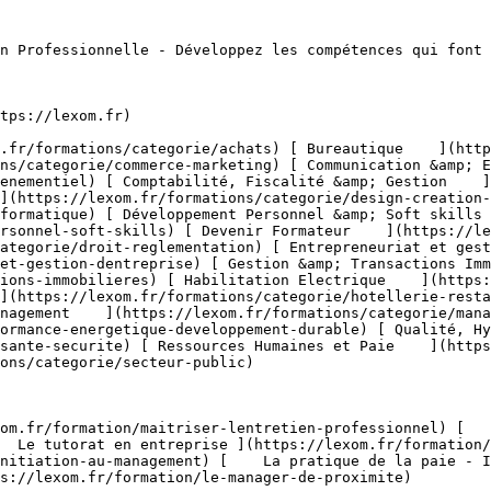
tion & Evènementiel](https://lexom.fr/tenancy/assets/categories/small/S8UCgEtfGZCGsuKcIuFAO1dGJU8nvHNu4BUZwdRi.webp) 

 #### Communication &amp; Evènementiel 

  Alliez communication impactante et organisation d’événements réussis pour marquer les esprits et créer du lien.

 #####  Domaines de formation 

 [    Communication Digitale &amp; Réseaux Sociaux ](https://lexom.fr/formations/categorie/communication-evenementiel/communication-digitale-reseaux-sociaux) [    Communication Interne &amp; Externe ](https://lexom.fr/formations/categorie/communication-evenementiel/communication-interne-externe) [    Organisation d’Événements Professionnels ](https://lexom.fr/formations/categorie/communication-evenementiel/organisation-devenements-professionnels) [    Parcours Métier &amp; Découverte ](https://lexom.fr/formations/categorie/communication-evenementiel/parcours-metier-decouverte-12) 

  [ Voir toutes les formations communication &amp; evènementiel    ](https://lexom.fr/formations/categorie/communication-evenementiel) 

  ![Comptabilité, Fiscalité & Gestion](https://lexom.fr/tenancy/assets/categories/small/dVNgmt1tZIUD9woC2rbZbOZoxRUJOR1Gwbjw9vaD.webp) 

 #### Comptabilité, Fiscalité &amp; Gestion 

  Maîtrisez les chiffres, sécurisez vos décisions et pilotez la performance de votre entreprise.

 #####  Domaines de formation 

 [    Comptabilité Générale &amp; Analytique ](https://lexom.fr/formations/categorie/comptabilite-fiscalite-gestion/comptabilite-generale-analytique) [    Contrôle de Gestion &amp; Tableaux de Bord ](https://lexom.fr/formations/categorie/comptabilite-fiscalite-gestion/controle-de-gestion-tableaux-de-bord) [    Fiscalité &amp; Obligations Légales ](https://lexom.fr/formations/categorie/comptabilite-fiscalite-gestion/fiscalite-obligations-legales) [    Gestion Financière &amp; Trésorerie ](https://lexom.fr/formations/categorie/comptabilite-fiscalite-gestion/gestion-financiere-tresorerie) [    Outils de Gestion ](https://lexom.fr/formations/categorie/comptabilite-fiscalite-gestion/outils-de-gestion) [    Parcours Métier &amp; Découverte ](https://lexom.fr/formations/categorie/comptabilite-fiscalite-gestion/parcours-metier-decouverte-2) 

  [ Voir toutes les formations comptabilité, fiscalité &amp; gestion    ](https://lexom.fr/formations/categorie/comptabilite-fiscalite-gestion) 

  ![Design & Création Digitale](https://lexom.fr/tenancy/assets/categories/small/fPTxm2WjoWh7SmGhU1DYvTe3UbKEDe2rjoP3meAQ.webp) 

 #### Design &amp; Création Digitale 

  Alliez créativité et impact pour donner vie à vos projets digitaux.

 #####  Domaines de formation 

 [    DAO - 3D &amp; CAO ](https://lexom.fr/formations/categorie/design-creation-digitale/dao-3d-cao) [    Graphisme &amp; Design ](https://lexom.fr/formations/categorie/design-creation-digitale/graphisme-design) [    PAO ](https://lexom.fr/formations/categorie/design-creation-digitale/pao) [    Vidéo &amp; Motion Design ](https://lexom.fr/formations/categorie/design-creation-digitale/video-motion-design) 

  [ Voir toutes les formations design &amp; création digitale    ](https://lexom.fr/formations/categorie/design-creation-digitale) 

  ![Développement Informatique](https://lexom.fr/tenancy/assets/categories/small/OcGQIL0de4biUAG0T5MDyjqX9dNcM1J0zHqhyv1c.webp) 

 #### Développement Informatique 

  Devenez acteur du numérique : développez vos compétences en programmation et créez les solutions de demain.

 #####  Domaines de formation 

 [    Applications &amp; Logiciels ](https://lexom.fr/formations/categorie/developpement-informatique/applications-logiciels) [    Bases de Do