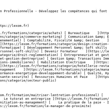
, Fiscalité & Gestion](https://lexom.fr/tenancy/assets/categories/small/dVNgmt1tZIUD9woC2rbZbOZoxRUJOR1Gwbjw9vaD.webp) 

 #### Comptabilité, Fiscalité &amp; Gestion 

  Maîtrisez les chiffres, sécurisez vos décisions et pilotez la performance de votre entreprise.

 #####  Domaines de formation 

 [    Comptabilité Générale &amp; Analytique ](https://lexom.fr/formations/categorie/comptabilite-fiscalite-gestion/comptabilite-generale-analytique) [    Contrôle de Gestion &amp; Tableaux de Bord ](https://lexom.fr/formations/categorie/comptabilite-fiscalite-gestion/controle-de-gestion-tableaux-de-bord) [    Fiscalité &amp; Obligations Légales ](https://lexom.fr/formations/categorie/comptabilite-fiscalite-gestion/fiscalite-obligations-legales) [    Gestion Financière &amp; Trésorerie ](https://lexom.fr/formations/categorie/comptabilite-fiscalite-gestion/gestion-financiere-tresorerie) [    Outils de Gestion ](https://lexom.fr/formations/categorie/comptabilite-fiscalite-gestion/outils-de-gestion) [    Parcours Métier &amp; Découverte ](https://lexom.fr/formations/categorie/comptabilite-fiscalite-gestion/parcours-metier-decouverte-2) 

  [ Voir toutes les formations comptabilité, fiscalité &amp; gestion    ](https://lexom.fr/formations/categorie/comptabilite-fiscalite-gestion) 

  ![Design & Création Digitale](https://lexom.fr/tenancy/assets/categories/small/fPTxm2WjoWh7SmGhU1DYvTe3UbKEDe2rjoP3meAQ.webp) 

 #### Design &amp; Création Digitale 

  Alliez créativité et impact pour donner vie à vos projets digitaux.

 #####  Domaines de formation 

 [    DAO - 3D &amp; CAO ](https://lexom.fr/formations/categorie/design-creation-digitale/dao-3d-cao) [    Graphisme &amp; Design ](https://lexom.fr/formations/categorie/design-creation-digitale/graphisme-design) [    PAO ](https://lexom.fr/formations/categorie/design-creation-digitale/pao) [    Vidéo &amp; Motion Design ](https://lexom.fr/formations/categorie/design-creation-digitale/video-motion-design) 

  [ Voir toutes les formations design &amp; création digitale    ](https://lexom.fr/formations/categorie/design-creation-digitale) 

  ![Développement Informatique](https://lexom.fr/tenancy/assets/categories/small/OcGQIL0de4biUAG0T5MDyjqX9dNcM1J0zHqhyv1c.webp) 

 #### Développement Informatique 

  Devenez acteur du numérique : développez vos compétences en programmation et créez les solutions de demain.

 #####  Domaines de formation 

 [    Applications &amp; Logiciels ](https://lexom.fr/formations/categorie/developpement-informatique/applications-logiciels) [    Bases de Données &amp; 