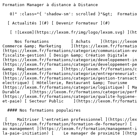
Formation Manager à distance à Distance                                   

   0)" :class="{ 'shadow-sm': scrolled }"&gt;  Formation Professionnelle - Développez les compétences qui font la différence 

  [ Actualités ](#) [ Devenir Formateur ](#)  

   [ ![Lexom](https://lexom.fr/img/logo/lexom.svg) ](https://lexom.fr) 

     Nos formations         [ Achats    ](https://lexom.fr/formations/categorie/achats) [ Bureautique    ](https://lexom.fr/formations/categorie/bureautique) [ Commerce &amp; Marketing    ](https://lexom.fr/formations/categorie/commerce-marketing) [ Communication &amp; Evènementiel    ](https://lexom.fr/formations/categorie/communication-evenementiel) [ Comptabilité, Fiscalité &amp; Gestion    ](https://lexom.fr/formations/categorie/comptabilite-fiscalite-gestion) [ Design &amp; Création Digitale    ](https://lexom.fr/formations/categorie/design-creation-digitale) [ Développement Informatique    ](https://lexom.fr/formations/categorie/developpement-informatique) [ Développement Personnel &amp; Soft skills    ](https://lexom.fr/formations/categorie/developpement-personnel-soft-skills) [ Devenir Formateur    ](https://lexom.fr/formations/categorie/devenir-formateur) [ Droit &amp; Réglementation    ](https://lexom.fr/formations/categorie/droit-reglementation) [ Entrepreneuriat et gestion d’entreprise    ](https://lexom.fr/formations/categorie/entrepreneuriat-et-gestion-dentreprise) [ Gestion &amp; Transactions Immobilières    ](https://lexom.fr/formations/categorie/gestion-transactions-immobilieres) [ Habilitation Electrique    ](https://lexom.fr/formations/categorie/habilitation-electrique) [ Hôtellerie, Restaurant &amp; Tourisme    ](https://lexom.fr/formations/categorie/hotellerie-restaurant-tourisme) [ Logistique    ](https://lexom.fr/formations/categorie/logistique) [ Management    ](https://lexom.fr/formations/categorie/management) [ Performance Énergétique &amp; Développement Durable    ](https://lexom.fr/formations/categorie/performance-energetique-developpement-durable) [ Qualité, Hygiène, Santé, Sécurité    ](https://lexom.fr/formations/categorie/qualite-hygiene-sante-securite) [ Ressources Humaines et Paie    ](https://lexom.fr/formations/categorie/ressources-humaines-et-paie) [ Secteur Public    ](https://lexom.fr/formations/categorie/secteur-public) 

  #### Nos formations populaires

 [    Maîtriser l'entretien professionnel ](https://lexom.fr/formation/maitriser-lentretien-professionnel) [    Formation de formateur ](https://lexom.fr/formation/formation-de-formateur) [    Le tutorat en entreprise ](https://lexom.fr/formation/le-tutorat-en-entreprise) [    Management - Initiation au management ](https://lexom.fr/formation/management-initiation-au-management) [    La pratique de la paie - Initiation ](https://lexom.fr/formation/la-pratique-de-la-paie-initiation) [    Le manager de proximité ](https://lexom.fr/formation/le-manager-de-proximite) 

 [ Voir toutes nos formations    ](https://lexom.fr/formations) 

   ![Achats](https://lexom.fr/tenancy/assets/categories/small/3dEnnN8yeOj7YmMtPWMjZvBSXi4NVonqWeKCohV3.webp) 

 #### Achats 

  Optimisez vos achats pour transformer vos coûts en leviers de performance.

 #####  Domaines de formation 

 [    Gestion &amp; Performance des Achats ](https://lexom.fr/formations/categorie/achats/gestion-performance-des-achats) [    Négociation &amp; Relations Fournisseurs ](https://lexom.fr/formations/categorie/achats/negociation-relations-fournisseurs) [    Parcours Métier &amp; Découverte ](https://lexom.fr/formations/categorie/achats/parcours-metier-decouverte) 

  [ Voir toutes les formations achats    ](https://lexom.fr/formations/categorie/achats) 

  ![Bureautique](https://lexom.fr/tenancy/assets/categories/small/dOdlwl6fNirHlGIdlqxo9NMbGKCRJm6vhpz0r6Ic.webp) 

 #### Bureautique 

  Boostez votre productivité grâce à nos formations bureautiques adaptées à tous niveaux.

 #####  Domaines de formation 

 [    Excel ](https://lexom.fr/formations/categorie/bureautique/excel) [    Google Suite &amp; Outils collaboratifs ](https://lexom.fr/formations/categorie/bureautique/google-suite-outils-collaboratifs) [    Intelligence artificielle (IA) ](https://lexom.fr/formations/categorie/bureautique/intelligence-artificielle-ia) [    Internet, Cloud &amp; Sécurité ](https://lexom.fr/formations/categorie/bureautique/internet-cloud-securite) [    OneNote ](https://lexom.fr/formations/categorie/bureautique/onenote) [    Outlook ](https://lexom.fr/formations/categorie/bureautique/outlook) [    Powerpoint ](https://lexom.fr/formations/categorie/bureautique/powerpoint) [    Publisher ](https://lexom.fr/formations/categorie/bureautique/publisher) [    Système d'exploitation ](https://lexom.fr/formations/categorie/bureautique/systeme-dexploitation) [    Word ](https://lexom.fr/formations/categorie/bureautique/word) 

  [ Voir toutes les formations bureautique    ](https://lexom.fr/formations/categorie/bureautique) 

  ![Commerce & Marketing](https://lexom.fr/tenancy/assets/categories/small/hhPP2XL4ozUX1eWqaQWRGCkg6vW7vKEC3TALNuEw.webp) 

 #### Commerce &amp; Marketing 

  Développez vos ventes, fidélisez vos clients et boostez votre visibilité grâce aux meilleures pratiques commerciales et marketing.

 #####  Domaines de formation 

 [    CRM &amp; Relation Client ](https://lexom.fr/formations/categorie/commerce-marketing/crm-relation-client) [    Marketing Digital &amp; Réseaux Sociaux ](https://lexom.fr/formations/categorie/commerce-marketing/marketing-digital-reseaux-sociaux) [    Négociation Commerciale ](https://lexom.fr/formations/categorie/commerce-marketing/negociation-commerciale) [    Parcours Métier &amp; Découverte ](https://lexom.fr/formations/categorie/commerce-marketing/parcours-metier-decouverte-1) [    Prospection &amp; Fidélisation Client ](https://lexom.fr/formations/categorie/commerce-marketing/prospection-fidelisation-client) [    Service Après Vente (SAV) ](https://lexom.fr/formations/categorie/commerce-marketing/service-apres-vente-sav) [    Stratégie &amp; Plan Marketing ](https://lexom.fr/formations/categorie/commerce-marketing/strategie-plan-marketing) [    Techniques de Vente ](https://lexom.fr/formations/categorie/commerce-marketing/techniques-de-vente) 

  [ Voir toutes les formations commerce &amp; marketing    ](https://lexom.fr/formations/categorie/commerce-marketing) 

  ![Communication & Evènementiel](https://lexom.fr/tenancy/assets/categories/small/S8UCgEtfGZCGsuKcIuFAO1dGJU8nvHNu4BUZwdRi.webp) 

 #### Communication &amp; Evènementiel 

  Alliez communication impactante et organisation d’événements réussis pour marquer les esprits et créer du lien.

 #####  Domaines de formation 

 [    Communication Digitale &amp; Réseaux Sociaux ](https://lexom.fr/formations/categorie/communication-evenementiel/communication-digitale-reseaux-sociaux) [    Communication Interne &amp; Externe ](https://lexom.fr/formations/categorie/communication-evenementiel/communication-interne-externe) [    Organisation d’Événements Professionnels ](https://lexom.fr/formations/categorie/communication-evenementiel/organisation-devenements-professionnels) [    Parcours Métier &amp; Découverte ](https://lexom.fr/formations/categorie/communication-evenementiel/parcours-metier-decouverte-12) 

  [ Voir toutes les formations communication &amp; evènementiel    ](https://lexom.fr/formations/categorie/communication-evenementiel) 

  ![Comptabilité