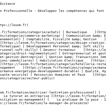
s/categorie/commerce-marketing/negociation-commerciale) [    Parcours Métier &amp; Découverte ](https://lexom.fr/formations/categorie/commerce-marketing/parcours-metier-decouverte-1) [    Prospection &amp; Fidélisation Client ](https://lexom.fr/formations/categorie/commerce-marketing/prospection-fidelisation-client) [    Service Après Vente (SAV) ](https://lexom.fr/formations/categorie/commerce-marketing/service-apres-vente-sav) [    Stratégie &amp; Plan Marketing ](https://lexom.fr/formations/categorie/commerce-marketing/strategie-plan-marketing) [    Techniques de Vente ](https://lexom.fr/formations/categorie/commerce-marketing/techniques-de-vente) 

  [ Voir toutes les formations commerce &amp; marketing    ](https://lexom.fr/formations/categorie/commerce-marketing) 

  ![Communication & Evènementiel](https://lexom.fr/tenancy/assets/categories/small/S8UCgEtfGZCGsuKcIuFAO1dGJU8nvHNu4BUZwdRi.webp) 

 #### Communication &amp; Evènementiel 

  Alliez communication impactante et organisation d’événements réussis pour marquer les esprits et créer du lien.

 #####  Domaines de formation 

 [    Communication Digitale &amp; Réseaux Sociaux ](https://lexom.fr/formations/categorie/communication-evenementiel/communication-digitale-reseaux-sociaux) [    Communication Interne &amp; Externe ](https://lexom.fr/formations/categorie/communication-evenementiel/communication-interne-externe) [    Organisation d’Événements Professionnels ](https://lexom.fr/formations/categorie/communication-evenementiel/organisation-devenements-professionnels) [    Parcours Métier &amp; Découverte ](https://lexom.fr/formations/categorie/communication-evenementiel/parcours-metier-decouverte-12) 

  [ Voir toutes les formations communication &amp; evènementiel    ](https://lexom.fr/formations/categorie/communication-evenementiel) 

  ![Comptabilité, Fiscalité & Gestion](https://lexom.fr/tenancy/assets/categories/small/dVNgmt1tZIUD9woC2rbZbOZoxRUJOR1Gwbjw9vaD.webp) 

 #### Comptabilité, Fiscalité &amp; Gestion 

  Maîtrisez les chiffres, sécurisez vos décisions et pilotez la performance de votre entreprise.

 #####  Domaines de formation 

 [    Comptabilité Générale &amp; Analytique ](https://lexom.fr/formations/categorie/comptabilite-fiscalite-gestion/comptabilite-generale-analytique) [    Contrôle de Gestion &amp; Tableaux de Bord ](https://lexom.fr/formations/categorie/comptabilite-fiscalite-gestion/controle-de-gestion-tableaux-de-bord) [    Fiscalité &amp; Obligations Légales ](https://lexom.fr/formations/categorie/comptabilite-fiscalite-gestion/fiscalite-obligations-legales) [    Gestion Financière &amp; Trésorerie ](https://lexom.fr/formations/categorie/comptabilite-fiscalite-gestion/gestion-financiere-tresorerie) [    Outils de Gestion ](https://lexom.fr/formations/categorie/comptabilite-fiscalite-gestion/outils-de-gestion) [    Parcours Métier &amp; Découverte ](https://lexom.fr/formations/categorie/comptabilite-fiscalite-gestion/parcours-metier-decouverte-2) 

  [ Voir toutes les formations comptabilité, fiscalité &amp; gestion    ](https://lexom.fr/formations/categorie/comptabilite-fiscalite-gestion) 

  ![Design & Création Digitale](https://lexom.fr/tenancy/assets/categories/small/fPTxm2WjoWh7SmGhU1DYvTe3UbKEDe2rjoP3meAQ.webp) 

 #### Design &amp; Création Digitale 

  Alliez créativité et impact pour donner vie à vos projets digitaux.

 #####  Domaines de formation 

 [    DAO - 3D &amp; CAO ](https://lexom.fr/formations/categorie/design-creation-digitale/dao-3d-cao) [    Graphisme &amp; Design ](https://lexom.fr/formations/categorie/design-creation-digitale/graphisme-design) [    PAO ](https://lexom.fr/formations/categorie/design-creation-digitale/pao) [    Vidéo &amp; Motion Design ](https://lexom.fr/formations/categorie/design-creation-digitale/video-motion-design) 

  [ Voir toutes les formations design &amp; création digitale    ](https://lexom.fr/formations/categorie/design-creation-digitale) 

  ![Développement Informatique](https://lexom.fr/tenancy/assets/categories/small/OcGQIL0de4biUAG0T5MDyjqX9dNcM1J0zHqhyv1c.webp) 

 #### Développement Informatique 

  Devenez acteur du numérique : développez vos compétences en programmation et créez les solutions de demain.

 #####  Domaines de formation 

 [    Applications &amp; Logiciels ](https://lexom.fr/formations/categorie/developpement-informatique/applications-logiciels) [   