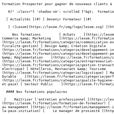
Formation Prospecter pour gagner de nouveaux clients à Distance                                   

   0)" :class="{ 'shadow-sm': scrolled }"&gt;  Formation Professionnelle - Développez les compétences qui font la différence 

  [ Actualités ](#) [ Devenir Formateur ](#)  

   [ ![Lexom](https://lexom.fr/img/logo/lexom.svg) ](https://lexom.fr) 

     Nos formations         [ Achats    ](https://lexom.fr/formations/categorie/achats) [ Bureautique    ](https://lexom.fr/formations/categorie/bureautique) [ Commerce &amp; Marketing    ](https://lexom.fr/formations/categorie/commerce-marketing) [ Communication &amp; Evènementiel    ](https://lexom.fr/formations/categorie/communication-evenementiel) [ Comptabilité, Fiscalité &amp; Gestion    ](https://lexom.fr/formations/categorie/comptabilite-fiscalite-gestion) [ Design &amp; Création Digitale    ](https://lexom.fr/formations/categorie/design-creation-digitale) [ Développement Informatique    ](https://lexom.fr/formations/categorie/developpement-informatique) [ Développement Personnel &amp; Soft skills    ](https://lexom.fr/formations/categorie/developpement-personnel-soft-skills) [ Devenir Formateur    ](https://lexom.fr/formations/categorie/devenir-formateur) [ Droit &amp; Réglementation    ](https://lexom.fr/formations/categorie/droit-reglementation) [ Entrepreneuriat et gestion d’entreprise    ](https://lexom.fr/formations/categorie/entrepreneuriat-et-gestion-dentreprise) [ Gestion &amp; Transactions Immobilières    ](https://lexom.fr/formations/categorie/gestion-transactions-immobilieres) [ Habilitation Electrique    ](https://lexom.fr/formations/categorie/habilitation-electrique) [ Hôtellerie, Restaurant &amp; Tourisme    ](https://lexom.fr/formations/categorie/hotellerie-restaurant-tourisme) [ Logistique    ](https://lexom.fr/formations/categorie/logistique) [ Management    ](https://lexom.fr/formations/categorie/management) [ Performance Énergétique &amp; Développement Durable    ](https://lexom.fr/formations/categorie/performance-energetique-developpement-durable) [ Qualité, Hygiène, Santé, Sécurité    ](https://lexom.fr/formations/categorie/qualite-hygiene-sante-securite) [ Ressources Humaines et Paie    ](https://lexom.fr/formations/categorie/ressources-humaines-et-paie) [ Secteur Public    ](https://lexom.fr/formations/categorie/secteur-public) 

  #### Nos formations populaires

 [    Maîtriser l'entretien professionnel ](https://lexom.fr/formation/maitriser-lentretien-professionnel) [    Formation de formateur ](https://lexom.fr/formation/formation-de-formateur) [    Le tutorat en entreprise ](https://lexom.fr/formation/le-tutorat-en-entreprise) [    Management - Initiation au management ](https://lexom.fr/formation/management-initiation-au-management) [    La pratique de la paie - Initiation ](https://lexom.fr/formation/la-pratique-de-la-paie-initiation) [    Le manager de proximité ](https://lexom.fr/formation/le-manager-de-proximite) 

 [ Voir toutes nos formations    ](https://lexom.fr/formations) 

   ![Achats](https://lexom.fr/tenancy/assets/categories/small/3dEnnN8yeOj7YmMtPWMjZvBSXi4NVonqWeKCohV3.webp) 

 #### Achats 

  Optimisez vos achats pour transformer vos coûts en leviers de performance.

 #####  Domaines de formation 

 [    Gestion &amp; Performance des Achats ](https://lexom.fr/formations/categorie/achats/gestion-performance-des-achats) [    Négociation &amp; Relations Fournisseurs ](https://lexom.fr/formations/categorie/achats/negociation-relations-fournisseurs) [    Parcours Métier &amp; Découverte ](https://lexom.fr/formations/categorie/achats/parcours-metier-decouverte) 

  [ Voir toutes les formations achats    ](https://lexom.fr/formations/categorie/achats) 

  ![Bureautique](https://lexom.fr/tenancy/assets/categories/small/dOdlwl6fNirHlGIdlqxo9NMbGKCRJm6vhpz0r6Ic.webp) 

 #### Bureautique 

  Boostez votre productivité grâce à nos formations bureautiques adaptées à tous niveaux.

 #####  Domaines de formation 

 [    Excel ](https://lexom.fr/formations/categorie/bureautique/excel) [    Google Suite &amp; Outils collaboratifs ](https://lexom.fr/formations/categorie/bureautique/google-suite-outils-collaboratifs) [    Intelligence artificielle (IA) ](https://lexom.fr/formations/categorie/bureautique/intelligence-artificielle-ia) [    Internet, Cloud &amp; Sécurité ](https://lexom.fr/formations/categorie/bureautique/internet-cloud-securite) [    OneNote ](https://lexom.fr/formations/categorie/bureautique/onenote) [    Outlook ](https://lexom.fr/formations/categorie/bureautique/outlook) [    Powerpoint ](https://lexom.fr/formations/categorie/bureautique/powerpoint) [    Publisher ](https://lexom.fr/formations/categorie/bureautique/publisher) [    Système d'exploitation ](https://lexom.fr/formations/categorie/bureautique/systeme-dexploitation) [    Word ](https://lexom.fr/formations/categorie/bureautique/word) 

  [ Voir toutes les formations bureautique    ](https://lexom.fr/formations/categorie/bureautique) 

  ![Commerce & Marketing](https://lexom.fr/tenancy/assets/categories/small/hhPP2XL4ozUX1eWqaQWRGCkg6vW7vKEC3TALNuEw.webp) 

 #### Commerce &amp; Marketing 

  Développez vos ventes, fidélisez vos clients et boostez votre visibilité grâce aux meilleures pratiques commerciales et marketing.

 #####  Domaines de formation 

 [    CRM &amp; Relation Client ](https://lexom.fr/formations/categorie/commerce-marketing/crm-relation-client) [    Marketing Digital &amp; Réseaux Sociaux ](https://lexom.fr/formations/categorie/commerce-marketing/marketing-digital-reseaux-sociaux) [    Négociation Commerciale ](https://lexom.fr/formation