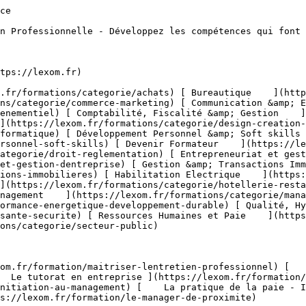
ations/categorie/commerce-marketing/service-apres-vente-sav) [    Stratégie &amp; Plan Marketing ](https://lexom.fr/formations/categorie/commerce-marketing/strategie-plan-marketing) [    Techniques de Vente ](https://lexom.fr/formations/categorie/commerce-marketing/techniques-de-vente) 

  [ Voir toutes les formations commerce &amp; marketing    ](https://lexom.fr/formations/categorie/commerce-marketing) 

  ![Communication & Evènementiel](https://lexom.fr/tenancy/assets/categories/small/S8UCgEtfGZCGsuKcIuFAO1dGJU8nvHNu4BUZwdRi.webp) 

 #### Communication &amp; Evènementiel 

  Alliez communication impactante et organisation d’événements réussis pour marquer les esprits et créer du lien.

 #####  Domaines de formation 

 [    Communication Digitale &amp; Réseaux Sociaux ](https://lexom.fr/formations/categorie/communication-evenementiel/communication-digitale-reseaux-sociaux) [    Communication Interne &amp; Externe ](https://lexom.fr/formations/categorie/communication-evenementiel/communication-interne-externe) [    Organisation d’Événements Professionnels ](https://lexom.fr/formations/categorie/communication-evenementiel/organisation-devenements-professionnels) [    Parcours Métier &amp; Découverte ](https://lexom.fr/formations/categorie/communication-evenementiel/parcours-metier-decouverte-12) 

  [ Voir toutes les formations communication &amp; evènementiel    ](https://lexom.fr/formations/categorie/communication-evenementiel) 

  ![Comptabilité, Fiscalité & Gestion](https://lexom.fr/tenancy/assets/categories/small/dVNgmt1tZIUD9woC2rbZbOZoxRUJOR1Gwbjw9vaD.webp) 

 #### Comptabilité, Fiscalité &amp; Gestion 

  Maîtrisez les chiffres, sécurisez vos décisions et pilotez la performance de votre entreprise.

 #####  Domaines de formation 

 [    Comptabilité Générale &amp; Analytique ](https://lexom.fr/formations/categorie/comptabilite-fiscalite-gestion/comptabilite-generale-analytique) [    Contrôle de Gestion &amp; Tableaux de Bord ](https://lexom.fr/formations/categorie/comptabilite-fiscalite-gestion/controle-de-gestion-tableaux-de-bord) [    Fiscalité &amp; Obligations Légales ](https://lexom.fr/formations/categorie/comptabilite-fiscalite-gestion/fiscalite-obligations-legales) [    Gestion Financière &amp; Trésorerie ](https://lexom.fr/formations/categorie/comptabilite-fiscalite-gestion/gestion-financiere-tresorerie) [    Outils de Gestion ](https://lexom.fr/formations/categorie/comptabilite-fiscalite-gestion/outils-de-gestion) [    Parcours Métier &amp; Découverte ](https://lexom.fr/formations/categorie/comptabilite-fiscalite-gestion/parcours-metier-decouverte-2) 

  [ Voir toutes les formations comptabilité, fiscalité &amp; gestion    ](https://lexom.fr/formations/categorie/comptabilite-fiscalite-gestion) 

  ![Design & Création Digitale](https://lexom.fr/tenancy/assets/categories/small/fPTxm2WjoWh7SmGhU1DYvTe3UbKEDe2rjoP3meAQ.webp) 

 #### Design &amp; Création Digitale 

  Alliez créativité et impact pour donner vie à vos projets digitaux.

 #####  Domaines de formation 

 [    DAO - 3D &amp; CAO ](https://lexom.fr/formations/categorie/design-creation-digitale/dao-3d-cao) [    Graphisme &amp; Design ](https://lexom.fr/formations/categorie/design-creation-digitale/graphisme-design) [    PAO ](https://lexom.fr/formations/categorie/design-creation-digitale/pao) [    Vidéo &amp; Motion Design ](https://lexom.fr/formations/categorie/design-creation-digitale/video-motion-design) 

  [ Voir toutes les formations design &amp; création digitale    ](https://lexom.fr/formations/categorie/design-creation-digitale) 

  ![Développement Informatique](https://lexom.fr/tenancy/assets/categories/small/OcGQIL0de4biUAG0T5MDyjqX9dNcM1J0zHqhyv1c.webp) 

 #### Développement Informatique 

  Devenez acteur du numérique : développez vos compétences en programmation et créez les solutions de demain.

 #####  Domaines de formation 

 [    Applications &amp; Logiciels ](https://lexom.fr/formations/categorie/developpement-informatique/applications-logiciels) [    Bases