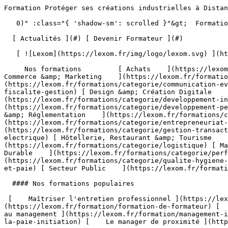
Formation Protéger ses créations industrielles à Distance                                   

   0)" :class="{ 'shadow-sm': scrolled }"&gt;  Formation Professionnelle - Développez les compétences qui font la différence 

  [ Actualités ](#) [ Devenir Formateur ](#)  

   [ ![Lexom](https://lexom.fr/img/logo/lexom.svg) ](https://lexom.fr) 

     Nos formations         [ Achats    ](https://lexom.fr/formations/categorie/achats) [ Bureautique    ](https://lexom.fr/formations/categorie/bureautique) [ Commerce &amp; Marketing    ](https://lexom.fr/formations/categorie/commerce-marketing) [ Communication &amp; Evènementiel    ](https://lexom.fr/formations/categorie/communication-evenementiel) [ Comptabilité, Fiscalité &amp; Gestion    ](https://lexom.fr/formations/categorie/comptabilite-fiscalite-gestion) [ Design &amp; Création Digitale    ](https://lexom.fr/formations/categorie/design-creation-digitale) [ Développement Informatique    ](https://lexom.fr/formations/categorie/developpement-informatique) [ Développement Personnel &amp; Soft skills    ](https://lexom.fr/formations/categorie/developpement-personnel-soft-skills) [ Devenir Formateur    ](https://lexom.fr/formations/categorie/devenir-formateur) [ Droit &amp; Réglementation    ](https://lexom.fr/formations/categorie/droit-reglementation) [ Entrepreneuriat et gestion d’entreprise    ](https://lexom.fr/formations/categorie/entrepreneuriat-et-gestion-dentreprise) [ Gestion &amp; Transactions Immobilières    ](https://lexom.fr/formations/categorie/gestion-transactions-immobilieres) [ Habilitation Electrique    ](https://lexom.fr/formations/categorie/habilitation-electrique) [ Hôtellerie, Restaurant &amp; Tourisme    ](https://lexom.fr/formations/categorie/hotellerie-restaurant-tourisme) [ Logistique    ](https://lexom.fr/formations/categorie/logistique) [ Management    ](https://lexom.fr/formations/categorie/management) [ Performance Énergétique &amp; Développement Durable    ](https://lexom.fr/formations/categorie/performance-energetique-developpement-durable) [ Qualité, Hygiène, Santé, Sécurité    ](https://lexom.fr/formations/categorie/qualite-hygiene-sante-securite) [ Ressources Humaines et Paie    ](https://lexom.fr/formations/categorie/ressources-humaines-et-paie) [ Secteur Public    ](https://lexom.fr/formations/categorie/secteur-public) 

  #### Nos formations populaires

 [    Maîtriser l'entretien professionnel ](https://lexom.fr/formation/maitriser-lentretien-professionnel) [    Formation de formateur ](https://lexom.fr/formation/formation-de-formateur) [    Le tutorat en entreprise ](https://lexom.fr/formation/le-tutorat-en-entreprise) [    Management - Initiation au management ](https://lexom.fr/formation/management-initiation-au-management) [    La pratique de la paie - Initiation ](https://lexom.fr/formation/la-pratique-de-la-paie-initiation) [    Le manager de proximité ](https://lexom.fr/formation/le-manager-de-proximite) 

 [ Voir toutes nos formations    ](https://lexom.fr/formations) 

   ![Achats](https://lexom.fr/tenancy/assets/categories/small/3dEnnN8yeOj7YmMtPWMjZvBSXi4NVonqWeKCohV3.webp) 

 #### Achats 

  Optimisez vos achats pour transformer vos coûts en leviers de performance.

 #####  Domaines de formation 

 [    Gestion &amp; Performance des Achats ](https://lexom.fr/formations/categorie/achats/gestion-performance-des-achats) [    Négociation &amp; Relations Fournisseurs ](https://lexom.fr/formations/categorie/achats/negociation-relations-fournisseurs) [    Parcours Métier &amp; Découverte ](https://lexom.fr/formations/categorie/achats/parcours-metier-decouverte) 

  [ Voir toutes les formations achats    ](https://lexom.fr/formations/categorie/achats) 

  ![Bureautique](https://lexom.fr/tenancy/assets/categories/small/dOdlwl6fNirHlGIdlqxo9NMbGKCRJm6vhpz0r6Ic.webp) 

 #### Bureautique 

  Boostez votre productivité grâce à nos formations bureautiques adaptées à tous niveaux.

 #####  Domaines de formation 

 [    Excel ](https://lexom.fr/formations/categorie/bureautique/excel) [    Google Suite &amp; Outils collaboratifs ](https://lexom.fr/formations/categorie/bureautique/google-suite-outils-collaboratifs) [    Intelligence artificielle (IA) ](https://lexom.fr/formations/categorie/bureautique/intelligence-artificielle-ia) [    Internet, Cloud &amp; Sécurité ](https://lexom.fr/formations/categorie/bureautique/internet-cloud-securite) [    OneNote ](https://lexom.fr/formations/categorie/bureautique/onenote) [    Outlook ](https://lexom.fr/formations/categorie/bureautique/outlook) [    Powerpoint ](https://lexom.fr/formations/categorie/bureautique/powerpoint) [    Publisher ](https://lexom.fr/formations/categorie/bureautique/publisher) [    Système d'exploitation ](https://lexom.fr/formations/categorie/bureautique/systeme-dexploitation) [    Word ](https://lexom.fr/formations/categorie/bureautique/word) 

  [ Voir toutes les formations bureautique    ](https://lexom.fr/formations/categorie/bureautique) 

  ![Commerce & Marketing](https://lexom.fr/tenancy/assets/categories/small/hhPP2XL4ozUX1eWqaQWRGCkg6vW7vKEC3TALNuEw.webp) 

 #### Commerce &amp; Marketing 

  Développez vos ventes, fidélisez vos clients et boostez votre visibilité grâce aux meilleures pratiques commerciales et marketing.

 #####  Domaines de formation 

 [    CRM &amp; Relation Client ](https://lexom.fr/formations/categorie/commerce-marketing/crm-relation-client) [    Marketing Digital &amp; Réseaux Sociaux ](https://lexom.fr/formations/categorie/commerce-marketing/marketing-digital-reseaux-sociaux) [    Négociation Commerciale ](https://lexom.fr/formations/categorie/commerce-marketing/negociation-commerciale) [    Parcours Métier &amp; Découverte ](https://lexom.fr/formations/categorie/commerce-marketing/parcours-metier-decouverte-1) [    Prospection &amp; Fidélisation Client ](https://lexom.fr/formations/categorie/commerce-marketing/prospection-fidelisation-client) [    Service Après Vente (SAV) ](https://lexom.fr/form