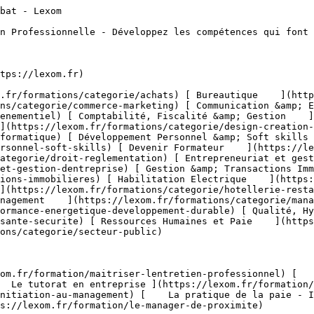
maines de formation 

 [    CRM &amp; Relation Client ](https://lexom.fr/formations/categorie/commerce-marketing/crm-relation-client) [    Marketing Digital &amp; Réseaux Sociaux ](https://lexom.fr/formations/categorie/commerce-marketing/marketing-digital-reseaux-sociaux) [    Négociation Commerciale ](https://lexom.fr/formations/categorie/commerce-marketing/negociation-commerciale) [    Parcours Métier &amp; Découverte ](https://lexom.fr/formations/categorie/commerce-marketing/parcours-metier-decouverte-1) [    Prospection &amp; Fidélisation Client ](https://lexom.fr/formations/categorie/commerce-marketing/prospection-fidelisation-client) [    Service Après Vente (SAV) ](https://lexom.fr/formations/categorie/commerce-marketing/service-apres-vente-sav) [    Stratégie &amp; Plan Marketing ](https://lexom.fr/formations/categorie/commerce-marketing/strategie-plan-marketing) [    Techniques de Vente ](https://lexom.fr/formations/categorie/commerce-marketing/techniques-de-vente) 

  [ Voir toutes les formations commerce &amp; marketing    ](https://lexom.fr/formations/categorie/commerce-marketing) 

  ![Communication & Evènementiel](https://lexom.fr/tenancy/assets/categories/small/S8UCgEtfGZCGsuKcIuFAO1dGJU8nvHNu4BUZwdRi.webp) 

 #### Communication &amp; Evènementiel 

  Alliez communication impactante et organisation d’événements réussis pour marquer les esprits et créer du lien.

 #####  Domaines de formation 

 [    Communication Digitale &amp; Réseaux Sociaux ](https://lexom.fr/formations/categorie/communication-evenementiel/communication-digitale-reseaux-sociaux) [    Communication Interne &amp; Externe ](https://lexom.fr/formations/categorie/communication-evenementiel/communication-interne-externe) [    Organisation d’Événements Professionnels ](https://lexom.fr/formations/categorie/communication-evenementiel/organisation-devenements-professionnels) [    Parcours Métier &amp; Découverte ](https://lexom.fr/formations/categorie/communication-evenementiel/parcours-metier-decouverte-12) 

  [ Voir toutes les formations communication &amp; evènementiel    ](https://lexom.fr/formations/categorie/communication-evenementiel) 

  ![Comptabilité, Fiscalité & Gestion](https://lexom.fr/tenancy/assets/categories/small/dVNgmt1tZIUD9woC2rbZbOZoxRUJOR1Gwbjw9vaD.webp) 

 #### Comptabilité, Fiscalité &amp; Gestion 

  Maîtrisez les chiffres, sécurisez vos décisions et pilotez la performance de votre entreprise.

 #####  Domaines de formation 

 [    Comptabilité Générale &amp; Analytique ](https://lexom.fr/formations/categorie/comptabilite-fiscalite-gestion/comptabilite-generale-analytique) [    Contrôle de Gestion &amp; Tableaux de Bord ](https://lexom.fr/formations/categorie/comptabilite-fiscalite-gestion/controle-de-gestion-tableaux-de-bord) [    Fiscalité &amp; Obligations Légales ](https://lexom.fr/formations/categorie/comptabilite-fiscalite-gestion/fiscalite-obligations-legales) [    Gestion Financière &amp; Trésorerie ](https://lexom.fr/formations/categorie/comptabilite-fiscalite-gestion/gestion-financiere-tresorerie) [    Outils de Gestion ](https://lexom.fr/formations/categorie/comptabilite-fiscalite-gestion/outils-de-gestion) [    Parcours Métier &amp; Découverte ](https://lexom.fr/formations/categorie/comptabilite-fiscalite-gestion/parcours-metier-decouverte-2) 

  [ Voir toutes les formations comptabilité, fiscalité &amp; gestion    ](https://lexom.fr/formations/categorie/comptabilite-fiscalite-gestion) 

  ![Design & Création Digitale](https://lexom.fr/tenancy/assets/categories/small/fPTxm2WjoWh7SmGhU1DYvTe3UbKEDe2rjoP3meAQ.webp) 

 #### Design &amp; Création Digitale 

  Alliez créativité et impact pour donner vie à vos projets digitaux.

 #####  Domaines de formation 

 [    DAO - 3D &amp; CAO ](https://lexom.fr/formations/categorie/design-creation-digitale/dao-3d-cao) [    Graphisme &amp; Design ](https://lexom.fr/formations/categorie/design-creation-digitale/graphisme-design) [    PAO ](https://lexom.fr/formations/categorie/design-creation-digitale/pao) [    Vidéo &amp; Motion Design ](https://lexom.fr/formations/categorie/design-creation-digitale/video-motion-design) 

  [ Voir toutes les formations design &amp; création digitale    ](https://lexom.fr/formations/categorie/design-creation-digitale) 

  ![Développement Informatique](https://lexom.fr/tenancy/assets/categories/small/OcGQIL0de4biUAG0T5MDyjqX9dNcM1J0zHqhyv1c.webp) 

 #### Développement Informatique 

  Devenez acteur du numérique : développez vos compétences en programmation et créez les solutions de demain.

 #####  Domaines de formation 

 [    Applications &amp; Logiciels ](https://lexom.fr/formations/categorie/developpement-informatique/applications-logiciels