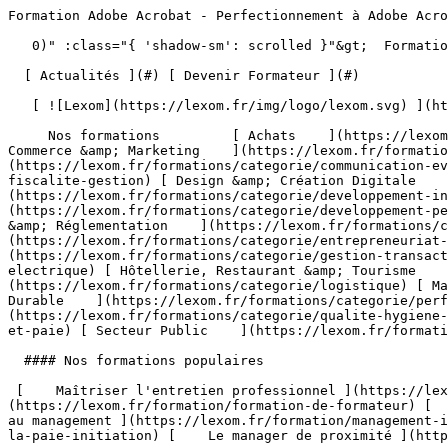
Formation Adobe Acrobat - Perfectionnement à Adobe Acrobat - Lexom                                      

   0)" :class="{ 'shadow-sm': scrolled }"&gt;  Formation Professionnelle - Développez les compétences qui font la différence 

  [ Actualités ](#) [ Devenir Formateur ](#)  

   [ ![Lexom](https://lexom.fr/img/logo/lexom.svg) ](https://lexom.fr) 

     Nos formations         [ Achats    ](https://lexom.fr/formations/categorie/achats) [ Bureautique    ](https://lexom.fr/formations/categorie/bureautique) [ Commerce &amp; Marketing    ](https://lexom.fr/formations/categorie/commerce-marketing) [ Communication &amp; Evènementiel    ](https://lexom.fr/formations/categorie/communication-evenementiel) [ Comptabilité, Fiscalité &amp; Gestion    ](https://lexom.fr/formations/categorie/comptabilite-fiscalite-gestion) [ Design &amp; Création Digitale    ](https://lexom.fr/formations/categorie/design-creation-digitale) [ Développement Informatique    ](https://lexom.fr/formations/categorie/developpement-informatique) [ Développement Personnel &amp; Soft skills    ](https://lexom.fr/formations/categorie/developpement-personnel-soft-skills) [ Devenir Formateur    ](https://lexom.fr/formations/categorie/devenir-formateur) [ Droit &amp; Réglementation    ](https://lexom.fr/formations/categorie/droit-reglementation) [ Entrepreneuriat et gestion d’entreprise    ](https://lexom.fr/formations/categorie/entrepreneuriat-et-gestion-dentreprise) [ Gestion &amp; Transactions Immobilières    ](https://lexom.fr/formations/categorie/gestion-transactions-immobilieres) [ Habilitation Electrique    ](https://lexom.fr/formations/categorie/habilitation-electrique) [ Hôtellerie, Restaurant &amp; Tourisme    ](https://lexom.fr/formations/categorie/hotellerie-restaurant-tourisme) [ Logistique    ](https://lexom.fr/formations/categorie/logistique) [ Management    ](https://lexom.fr/formations/categorie/management) [ Performance Énergétique &amp; Développement Durable    ](https://lexom.fr/formations/categorie/performance-energetique-developpement-durable) [ Qualité, Hygiène, Santé, Sécurité    ](https://lexom.fr/formations/categorie/qualite-hygiene-sante-securite) [ Ressources Humaines et Paie    ](https://lexom.fr/formations/categorie/ressources-humaines-et-paie) [ Secteur Public    ](https://lexom.fr/formations/categorie/secteur-public) 

  #### Nos formations populaires

 [    Maîtriser l'entretien professionnel ](https://lexom.fr/formation/maitriser-lentretien-professionnel) [    Formation de formateur ](https://lexom.fr/formation/formation-de-formateur) [    Le tutorat en entreprise ](https://lexom.fr/formation/le-tutorat-en-entreprise) [    Management - Initiation au management ](https://lexom.fr/formation/management-initiation-au-management) [    La pratique de la paie - Initiation ](https://lexom.fr/formation/la-pratique-de-la-paie-initiation) [    Le manager de proximité ](https://lexom.fr/formation/le-manager-de-proximite) 

 [ Voir toutes nos formations    ](https://lexom.fr/formations) 

   ![Achats](https://lexom.fr/tenancy/assets/categories/small/3dEnnN8yeOj7YmMtPWMjZvBSXi4NVonqWeKCohV3.webp) 

 #### Achats 

  Optimisez vos achats pour transformer vos coûts en leviers de performance.

 #####  Domaines de formation 

 [    Gestion &amp; Performance des Achats ](https://lexom.fr/formations/categorie/achats/gestion-performance-des-achats) [    Négociation &amp; Relations Fournisseurs ](https://lexom.fr/formations/categorie/achats/negociation-relations-fournisseurs) [    Parcours Métier &amp; Découverte ](https://lexom.fr/formations/categorie/achats/parcours-metier-decouverte) 

  [ Voir toutes les formations achats    ](https://lexom.fr/formations/categorie/achats) 

  ![Bureautique](https://lexom.fr/tenancy/assets/categories/small/dOdlwl6fNirHlGIdlqxo9NMbGKCRJm6vhpz0r6Ic.webp) 

 #### Bureautique 

  Boostez votre productivité grâce à nos formations bureautiques adaptées à tous niveaux.

 #####  Domaines de formation 

 [    Excel ](https://lexom.fr/formations/categorie/bureautique/excel) [    Google Suite &amp; Outils collaboratifs ](https://lexom.fr/formations/categorie/bureautique/google-suite-outils-collaboratifs) [    Intelligence artificielle (IA) ](https://lexom.fr/formations/categorie/bureautique/intelligence-artificielle-ia) [    Internet, Cloud &amp; Sécurité ](https://lexom.fr/formations/categorie/bureautique/internet-cloud-securite) [    OneNote ](https://lexom.fr/formations/categorie/bureautique/onenote) [    Outlook ](https://lexom.fr/formations/categorie/bureautique/outlook) [    Powerpoint ](https://lexom.fr/formations/categorie/bureautique/powerpoint) [    Publisher ](https://lexom.fr/formations/categorie/bureautique/publisher) [    Système d'exploitation ](https://lexom.fr/formations/categorie/bureautique/systeme-dexploitation) [    Word ](https://lexom.fr/formations/categorie/bureautique/word) 

  [ Voir toutes les formations bureautique    ](https://lexom.fr/formations/categorie/bureautique) 

  ![Commerce & Marketing](https://lexom.fr/tenancy/assets/categories/small/hhPP2XL4ozUX1eWqaQWRGCkg6vW7vKEC3TALNuEw.webp) 

 #### Commerce &amp; Marketing 

  Développez vos ventes, fidélisez vos clients et boostez votre visibilité grâce aux meilleures pratiques commerciales et marketing.

 #####  Do