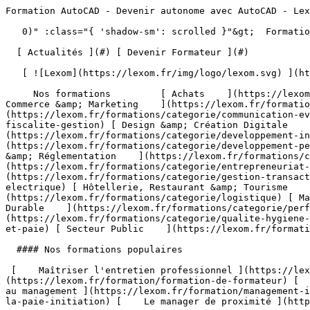
Formation AutoCAD - Devenir autonome avec AutoCAD - Lexom                                      

   0)" :class="{ 'shadow-sm': scrolled }"&gt;  Formation Professionnelle - Développez les compétences qui font la différence 

  [ Actualités ](#) [ Devenir Formateur ](#)  

   [ ![Lexom](https://lexom.fr/img/logo/lexom.svg) ](https://lexom.fr) 

     Nos formations         [ Achats    ](https://lexom.fr/formations/categorie/achats) [ Bureautique    ](https://lexom.fr/formations/categorie/bureautique) [ Commerce &amp; Marketing    ](https://lexom.fr/formations/categorie/commerce-marketing) [ Communication &amp; Evènementiel    ](https://lexom.fr/formations/categorie/communication-evenementiel) [ Comptabilité, Fiscalité &amp; Gestion    ](https://lexom.fr/formations/categorie/comptabilite-fiscalite-gestion) [ Design &amp; Création Digitale    ](https://lexom.fr/formations/categorie/design-creation-digitale) [ Développement Informatique    ](https://lexom.fr/formations/categorie/developpement-informatique) [ Développement Personnel &amp; Soft skills    ](https://lexom.fr/formations/categorie/developpement-personnel-soft-skills) [ Devenir Formateur    ](https://lexom.fr/formations/categorie/devenir-formateur) [ Droit &amp; Réglementation    ](https://lexom.fr/formations/categorie/droit-reglementation) [ Entrepreneuriat et gestion d’entreprise    ](https://lexom.fr/formations/categorie/entrepreneuriat-et-gestion-dentreprise) [ Gestion &amp; Transactions Immobilières    ](https://lexom.fr/formations/categorie/gestion-transactions-immobilieres) [ Habilitation Electrique    ](https://lexom.fr/formations/categorie/habilitation-electrique) [ Hôtellerie, Restaurant &amp; Tourisme    ](https://lexom.fr/formations/categorie/hotellerie-restaurant-tourisme) [ Logistique    ](https://lexom.fr/formations/categorie/logistique) [ Management    ](https://lexom.fr/formations/categorie/management) [ Performance Énergétique &amp; Développement Durable    ](https://lexom.fr/formations/categorie/performance-energetique-developpement-durable) [ Qualité, Hygiène, Santé, Sécurité    ](https://lexom.fr/formations/categorie/qualite-hygiene-sante-securite) [ Ressources Humaines et Paie    ](https://lexom.fr/formations/categorie/ressources-humaines-et-paie) [ Secteur Public    ](https://lexom.fr/formations/categorie/secteur-public) 

  #### Nos formations populaires

 [    Maîtriser l'entretien professionnel ](https://lexom.fr/formation/maitriser-lentretien-professionnel) [    Formation de formateur ](https://lexom.fr/formation/formation-de-formateur) [    Le tutorat en entreprise ](https://lexom.fr/formation/le-tutorat-en-entreprise) [    Management - Initiation au management ](https://lexom.fr/formation/management-initiation-au-management) [    La pratique de la paie - Initiation ](https://lexom.fr/formation/la-pratique-de-la-paie-initiation) [    Le manager de proximité ](https://lexom.fr/formation/le-manager-de-proximite) 

 [ Voir toutes nos formations    ](https://lexom.fr/formations) 

   ![Achats](https://lexom.fr/tenancy/assets/categories/small/3dEnnN8yeOj7YmMtPWMjZvBSXi4NVonqWeKCohV3.webp) 

 #### Achats 

  Optimisez vos achats pour transformer vos coûts en leviers de performance.

 #####  Domaines de formation 

 [    Gestion &amp; Performance des Achats ](https://lexom.fr/formations/categorie/achats/gestion-performance-des-achats) [    Négociation &amp; Relations Fournisseurs ](https://lexom.fr/formations/categorie/achats/negociation-relations-fournisseurs) [    Parcours Métier &amp; Découverte ](https://lexom.fr/formations/categorie/achats/parcours-metier-decouverte) 

  [ Voir toutes les formations achats    ](https://lexom.fr/formations/categorie/achats) 

  ![Bureautique](https://lexom.fr/tenancy/assets/categories/small/dOdlwl6fNirHlGIdlqxo9NMbGKCRJm6vhpz0r6Ic.webp) 

 #### Bureautique 

  Boostez votre productivité grâce à nos formations bureautiques adaptées à tous niveaux.

 #####  Domaines de formation 

 [    Excel ](https://lexom.fr/formations/categorie/bureautique/excel) [    Google Suite &amp; Outils collaboratifs ](https://lexom.fr/formations/categorie/bureautique/google-suite-outils-collaboratifs) [    Intelligence artificielle (IA) ](https://lexom.fr/formations/categorie/bureautique/intelligence-artificielle-ia) [    Internet, Cloud &amp; Sécurité ](https://lexom.fr/formations/categorie/bureautique/internet-cloud-securite) [    OneNote ](https://lexom.fr/formations/categorie/bureautique/onenote) [    Outlook ](https://lexom.fr/formations/categorie/bureautique/outlook) [    Powerpoint ](https://lexom.fr/formations/categorie/bureautique/powerpoint) [    Publisher ](https://lexom.fr/formations/categorie/bureautique/publisher) [    Système d'exploitation ](https://lexom.fr/formations/categorie/bureautique/systeme-dexploitation) [    Word ](https://lexom.fr/formations/categorie/bureautique/word) 

  [ Voir toutes les formations bureautique    ](https://lexom.fr/formations/categorie/bureautique) 

  ![Commerce & Marketing](https://lexom.fr/tenancy/assets/categories/small/hhPP2XL4ozUX1eWqaQWRGCkg6vW7vKEC3TALNuEw.webp) 

 #### Commerce &amp; Marketing 

  Développez vos ventes, fidélisez vos clients et boostez votre visibilité grâce aux meilleures pratiques commerciales et marketing.

 #####  Domaines de formation 

 [    CRM &amp; Relation Client ](https://lexom.fr/formations/categorie/commerce-marketing/crm-relation-client) [    Marketing Digital &amp; Réseaux Sociaux ](https://lexom.fr/formations/categorie/commerce-marketing/marketing-digital-reseaux-sociaux) [    Négociation Commerciale ](https://lexom.fr/formations/categorie/commerce-marketing/negociation-commerciale) [    Parcours Métier &amp; Découverte ](https://lexom.fr/formations/categorie/commerce-marketing/parcours-metier-decouverte-