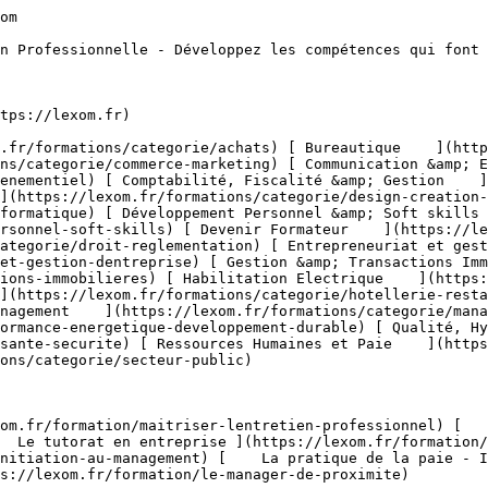
1) [    Prospection &amp; Fidélisation Client ](https://lexom.fr/formations/categorie/commerce-marketing/prospection-fidelisation-client) [    Service Après Vente (SAV) ](https://lexom.fr/formations/categorie/commerce-marketing/service-apres-vente-sav) [    Stratégie &amp; Plan Marketing ](https://lexom.fr/formations/categorie/commerce-marketing/strategie-plan-marketing) [    Techniques de Vente ](https://lexom.fr/formations/categorie/commerce-marketing/techniques-de-vente) 

  [ Voir toutes les formations commerce &amp; marketing    ](https://lexom.fr/formations/categorie/commerce-marketing) 

  ![Communication & Evènementiel](https://lexom.fr/tenancy/assets/categories/small/S8UCgEtfGZCGsuKcIuFAO1dGJU8nvHNu4BUZwdRi.webp) 

 #### Communication &amp; Evènementiel 

  Alliez communication impactante et organisation d’événements réussis pour marquer les esprits et créer du lien.

 #####  Domaines de formation 

 [    Communication Digitale &amp; Réseaux Sociaux ](https://lexom.fr/formations/categorie/communication-evenementiel/communication-digitale-reseaux-sociaux) [    Communication Interne &amp; Externe ](https://lexom.fr/formations/categorie/communication-evenementiel/communication-interne-externe) [    Organisation d’Événements Professionnels ](https://lexom.fr/formations/categorie/communication-evenementiel/organisation-devenements-professionnels) [    Parcours Métier &amp; Découverte ](https://lexom.fr/formations/categorie/communication-evenementiel/parcours-metier-decouverte-12) 

  [ Voir toutes les formations communication &amp; evènementiel    ](https://lexom.fr/formations/categorie/communication-evenementiel) 

  ![Comptabilité, Fiscalité & Gestion](https://lexom.fr/tenancy/assets/categories/small/dVNgmt1tZIUD9woC2rbZbOZoxRUJOR1Gwbjw9vaD.webp) 

 #### Comptabilité, Fiscalité &amp; Gestion 

  Maîtrisez les chiffres, sécurisez vos décisions et pilotez la performance de votre entreprise.

 #####  Domaines de formation 

 [    Comptabilité Générale &amp; Analytique ](https://lexom.fr/formations/categorie/comptabilite-fiscalite-gestion/comptabilite-generale-analytique) [    Contrôle de Gestion &amp; Tableaux de Bord ](https://lexom.fr/formations/categorie/comptabilite-fiscalite-gestion/controle-de-gestion-tableaux-de-bord) [    Fiscalité &amp; Obligations Légales ](https://lexom.fr/formations/categorie/comptabilite-fiscalite-gestion/fiscalite-obligations-legales) [    Gestion Financière &amp; Trésorerie ](https://lexom.fr/formations/categorie/comptabilite-fiscalite-gestion/gestion-financiere-tresorerie) [    Outils de Gestion ](https://lexom.fr/formations/categorie/comptabilite-fiscalite-gestion/outils-de-gestion) [    Parcours Métier &amp; Découverte ](https://lexom.fr/formations/categorie/comptabilite-fiscalite-gestion/parcours-metier-decouverte-2) 

  [ Voir toutes les formations comptabilité, fiscalité &amp; gestion    ](https://lexom.fr/formations/categorie/comptabilite-fiscalite-gestion) 

  ![Design & Création Digitale](https://lexom.fr/tenancy/assets/categories/small/fPTxm2WjoWh7SmGhU1DYvTe3UbKEDe2rjoP3meAQ.webp) 

 #### Design &amp; Création Digitale 

  Alliez créativité et impact pour donner vie à vos projets digitaux.

 #####  Domaines de formation 

 [    DAO - 3D &amp; CAO ](https://lexom.fr/formations/categorie/design-creation-digitale/dao-3d-cao) [    Graphisme &amp; Design ](https://lexom.fr/formations/categorie/design-creation-digitale/graphisme-design) [    PAO ](https://lexom.fr/formations/categorie/design-creation-digitale/pao) [    Vidéo &amp; Motion Design ](https://lexom.fr/formations/categorie/design-creation-digitale/video-motion-design) 

  [ Voir toutes les formations design &amp; création digitale    ](https://lexom.fr/formations/categorie/design-creation-digitale) 

  ![Développement Informatique](https://lexom.fr/tenancy/assets/categories/small/OcGQIL0de4biUAG0T5MDyjqX9dNcM1J0zHqhyv1c.webp) 

 #### Développement Informatique 

  Devenez acteur du numérique : développez vos compétences en programmation et créez les solutions de demain.

 #####  Domaines de formation 

 [    Applications &amp; Logiciels ](https://lexom.fr/formations/categorie/developpement-informatique/applications-logiciels) [    Ba