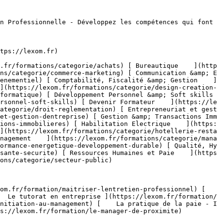
venementiel/parcours-metier-decouverte-12) 

  [ Voir toutes les formations communication &amp; evènementiel    ](https://lexom.fr/formations/categorie/communication-evenementiel) 

  ![Comptabilité, Fiscalité & Gestion](https://lexom.fr/tenancy/assets/categories/small/dVNgmt1tZIUD9woC2rbZbOZoxRUJOR1Gwbjw9vaD.webp) 

 #### Comptabilité, Fiscalité &amp; Gestion 

  Maîtrisez les chiffres, sécurisez vos décisions et pilotez la performance de votre entreprise.

 #####  Domaines de formation 

 [    Comptabilité Générale &amp; Analytique ](https://lexom.fr/formations/categorie/comptabilite-fiscalite-gestion/comptabilite-generale-analytique) [    Contrôle de Gestion &amp; Tableaux de Bord ](https://lexom.fr/formations/categorie/comptabilite-fiscalite-gestion/controle-de-gestion-tableaux-de-bord) [    Fiscalité &amp; Obligations Légales ](https://lexom.fr/formations/categorie/comptabilite-fiscalite-gestion/fiscalite-obligations-legales) [    Gestion Financière &amp; Trésorerie ](https://lexom.fr/formations/categorie/comptabilite-fiscalite-gestion/gestion-financiere-tresorerie) [    Outils de Gestion ](https://lexom.fr/formations/categorie/comptabilite-fiscalite-gestion/outils-de-gestion) [    Parcours Métier &amp; Découverte ](https://lexom.fr/formations/categorie/comptabilite-fiscalite-gestion/parcours-metier-decouverte-2) 

  [ Voir toutes les formations comptabilité, fiscalité &amp; gestion    ](https://lexom.fr/formations/categorie/comptabilite-fiscalite-gestion) 

  ![Design & Création Digitale](https://lexom.fr/tenancy/assets/categories/small/fPTxm2WjoWh7SmGhU1DYvTe3UbKEDe2rjoP3meAQ.webp) 

 #### Design &amp; Création Digitale 

  Alliez créativité et impact pour donner vie à vos projets digitaux.

 #####  Domaines de formation 

 [    DAO - 3D &amp; CAO ](https://lexom.fr/formations/categorie/design-creation-digitale/dao-3d-cao) [    Graphisme &amp; Design ](https://lexom.fr/formations/categorie/design-creation-digitale/graphisme-design) [    PAO ](https://lexom.fr/formations/categorie/design-creation-digitale/pao) [    Vidéo &amp; Motion Design ](https://lexom.fr/formations/categorie/design-creation-digitale/video-motion-design) 

  [ Voir toutes les formations design &amp; création digitale    ](https://lexom.fr/formations/categorie/design-creation-digitale) 

  ![Développement Informatique](https://lexom.fr/tenancy/assets/categories/small/OcGQIL0de4biUAG0T5MDyjqX9dNcM1J0zHqhyv1c.webp) 

 #### Développement Informatique 

  Devenez acteur du numérique : développez vos compétences en programmation et créez les solutions de demain.

 #####  Domaines de formation 

 [    Applications &amp; Logiciels ](https://lexom.fr/formations/categorie/developpement-informatique/applications-logiciels) [    Bases de Données &amp