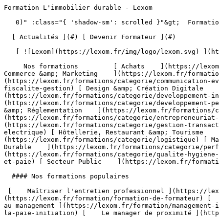
Formation L'immobilier durable - Lexom                                      

   0)" :class="{ 'shadow-sm': scrolled }"&gt;  Formation Professionnelle - Développez les compétences qui font la différence 

  [ Actualités ](#) [ Devenir Formateur ](#)  

   [ ![Lexom](https://lexom.fr/img/logo/lexom.svg) ](https://lexom.fr) 

     Nos formations         [ Achats    ](https://lexom.fr/formations/categorie/achats) [ Bureautique    ](https://lexom.fr/formations/categorie/bureautique) [ Commerce &amp; Marketing    ](https://lexom.fr/formations/categorie/commerce-marketing) [ Communication &amp; Evènementiel    ](https://lexom.fr/formations/categorie/communication-evenementiel) [ Comptabilité, Fiscalité &amp; Gestion    ](https://lexom.fr/formations/categorie/comptabilite-fiscalite-gestion) [ Design &amp; Création Digitale    ](https://lexom.fr/formations/categorie/design-creation-digitale) [ Développement Informatique    ](https://lexom.fr/formations/categorie/developpement-informatique) [ Développement Personnel &amp; Soft skills    ](https://lexom.fr/formations/categorie/developpement-personnel-soft-skills) [ Devenir Formateur    ](https://lexom.fr/formations/categorie/devenir-formateur) [ Droit &amp; Réglementation    ](https://lexom.fr/formations/categorie/droit-reglementation) [ Entrepreneuriat et gestion d’entreprise    ](https://lexom.fr/formations/categorie/entrepreneuriat-et-gestion-dentreprise) [ Gestion &amp; Transactions Immobilières    ](https://lexom.fr/formations/categorie/gestion-transactions-immobilieres) [ Habilitation Electrique    ](https://lexom.fr/formations/categorie/habilitation-electrique) [ Hôtellerie, Restaurant &amp; Tourisme    ](https://lexom.fr/formations/categorie/hotellerie-restaurant-tourisme) [ Logistique    ](https://lexom.fr/formations/categorie/logistique) [ Management    ](https://lexom.fr/formations/categorie/management) [ Performance Énergétique &amp; Développement Durable    ](https://lexom.fr/formations/categorie/performance-energetique-developpement-durable) [ Qualité, Hygiène, Santé, Sécurité    ](https://lexom.fr/formations/categorie/qualite-hygiene-sante-securite) [ Ressources Humaines et Paie    ](https://lexom.fr/formations/categorie/ressources-humaines-et-paie) [ Secteur Public    ](https://lexom.fr/formations/categorie/secteur-public) 

  #### Nos formations populaires

 [    Maîtriser l'entretien professionnel ](https://lexom.fr/formation/maitriser-lentretien-professionnel) [    Formation de formateur ](https://lexom.fr/formation/formation-de-formateur) [    Le tutorat en entreprise ](https://lexom.fr/formation/le-tutorat-en-entreprise) [    Management - Initiation au management ](https://lexom.fr/formation/management-initiation-au-management) [    La pratique de la paie - Initiation ](https://lexom.fr/formation/la-pratique-de-la-paie-initiation) [    Le manager de proximité ](https://lexom.fr/formation/le-manager-de-proximite) 

 [ Voir toutes nos formations    ](https://lexom.fr/formations) 

   ![Achats](https://lexom.fr/tenancy/assets/categories/small/3dEnnN8yeOj7YmMtPWMjZvBSXi4NVonqWeKCohV3.webp) 

 #### Achats 

  Optimisez vos achats pour transformer vos coûts en leviers de performance.

 #####  Domaines de formation 

 [    Gestion &amp; Performance des Achats ](https://lexom.fr/formations/categorie/achats/gestion-performance-des-achats) [    Négociation &amp; Relations Fournisseurs ](https://lexom.fr/formations/categorie/achats/negociation-relations-fournisseurs) [    Parcours Métier &amp; Découverte ](https://lexom.fr/formations/categorie/achats/parcours-metier-decouverte) 

  [ Voir toutes les formations achats    ](https://lexom.fr/formations/categorie/achats) 

  ![Bureautique](https://lexom.fr/tenancy/assets/categories/small/dOdlwl6fNirHlGIdlqxo9NMbGKCRJm6vhpz0r6Ic.webp) 

 #### Bureautique 

  Boostez votre productivité grâce à nos formations bureautiques adaptées à tous niveaux.

 #####  Domaines de formation 

 [    Excel ](https://lexom.fr/formations/categorie/bureautique/excel) [    Google Suite &amp; Outils collaboratifs ](https://lexom.fr/formations/categorie/bureautique/google-suite-outils-collaboratifs) [    Intelligence artificielle (IA) ](https://lexom.fr/formations/categorie/bureautique/intelligence-artificielle-ia) [    Internet, Cloud &amp; Sécurité ](https://lexom.fr/formations/categorie/bureautique/internet-cloud-securite) [    OneNote ](https://lexom.fr/formations/categorie/bureautique/onenote) [    Outlook ](https://lexom.fr/formations/categorie/bureautique/outlook) [    Powerpoint ](https://lexom.fr/formations/categorie/bureautique/powerpoint) [    Publisher ](https://lexom.fr/formations/categorie/bureautique/publisher) [    Système d'exploitation ](https://lexom.fr/formations/categorie/bureautique/systeme-dexploitation) [    Word ](https://lexom.fr/formations/categorie/bureautique/word) 

  [ Voir toutes les formations bureautique    ](https://lexom.fr/formations/categorie/bureautique) 

  ![Commerce & Marketing](https://lexom.fr/tenancy/assets/categories/small/hhPP2XL4ozUX1eWqaQWRGCkg6vW7vKEC3TALNuEw.webp) 

 #### Commerce &amp; Marketing 

  Développez vos ventes, fidélisez vos clients et boostez votre visibilité grâce aux meilleures pratiques commerciales et marketing.

 #####  Domaines de formation 

 [    CRM &amp; Relation Client ](https://lexom.fr/formations/categorie/commerce-marketing/crm-relation-client) [    Marketing Digital &amp; Réseaux Sociaux ](https://lexom.fr/formations/categorie/commerce-marketing/marketing-digital-reseaux-sociaux) [    Négociation Commerciale ](https://lexom.fr/formations/categorie/commerce-marketing/negociation-commerciale) [    Parcours Métier &amp; Découverte ](https://lexom.fr/formations/categorie/commerce-marketing/parcours-metier-decouverte-1) [    Prospection &amp; Fidélisation Client ](https://lexom.fr/formations/categorie/commerce-marketing/prospection-fidelisation-client) [    Service Après Vente (SAV) ](https://lexom.fr/formations/categorie/commerce-marketing/service-apres-vente-sav) [    Stratégie &amp; Plan Marketing ](https://lexom.fr/formations/categorie/commerce-marketing/strategie-plan-marketing) [    Techniques de Vente ](https://lexom.fr/formations/categorie/commerce-marketing/techniques-de-vente) 

  [ Voir toutes les formations commerce &amp; marketing    ](https://lexom.fr/formations/categorie/commerce-marketing) 

  ![Communication & Evènementiel](https://lexom.fr/tenancy/assets/categories/small/S8UCgEtfGZCGsuKcIuFAO1dGJU8nvHNu4BUZwdRi.webp) 

 #### Communication &amp; Evènementiel 

  Alliez communication impactante et organisation d’événements réussis pour marquer les esprits et créer du lien.

 #####  Domaines de formation 

 [    Communication Digitale &amp; Réseaux Sociaux ](https://lexom.fr/formations/categorie/communication-evenementiel/communication-digitale-reseaux-sociaux) [    Communication Interne &amp; Externe ](https://lexom.fr/formations/categorie/communication-evenementiel/communication-interne-externe) [    Organisation d’Événements Professionnels ](https://lexom.fr/formations/categorie/communication-evenementiel/organisation-devenements-professionnels) [    Parcours Métier &amp; Découverte ](https://lexom.fr/formations/categorie/communication-e