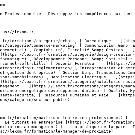
1) [    Prospection &amp; Fidélisation Client ](https://lexom.fr/formations/categorie/commerce-marketing/prospection-fidelisation-client) [    Service Après Vente (SAV) ](https://lexom.fr/formations/categorie/commerce-marketing/service-apres-vente-sav) [    Stratégie &amp; Plan Marketing ](https://lexom.fr/formations/categorie/commerce-marketing/strategie-plan-marketing) [    Techniques de Vente ](https://lexom.fr/formations/categorie/commerce-marketing/techniques-de-vente) 

  [ Voir toutes les formations commerce &amp; marketing    ](https://lexom.fr/formations/categorie/commerce-marketing) 

  ![Communication & Evènementiel](https://lexom.fr/tenancy/assets/categories/small/S8UCgEtfGZCGsuKcIuFAO1dGJU8nvHNu4BUZwdRi.webp) 

 #### Communication &amp; Evènementiel 

  Alliez communication impactante et organisation d’événements réussis pour marquer les esprits et créer du lien.

 #####  Domaines de formation 

 [    Communication Digitale &amp; Réseaux Sociaux ](https://lexom.fr/formations/categorie/communication-evenementiel/communication-digitale-reseaux-sociaux) [    Communication Interne &amp; Externe ](https://lexom.fr/formations/categorie/communication-evenementiel/communication-interne-externe) [    Organisation d’Événements Professionnels ](https://lexom.fr/formations/categorie/communication-evenementiel/organisation-devenements-professionnels) [    Parcours Métier &amp; Découverte ](https://lexom.fr/formations/categorie/communication-evenementiel/parcours-metier-decouverte-12) 

  [ Voir toutes les formations communication &amp; evènementiel    ](https://lexom.fr/formations/categorie/communication-evenementiel) 

  ![Comptabilité, Fiscalité & Gestion](https://lexom.fr/tenancy/assets/categories/small/dVNgmt1tZIUD9woC2rbZbOZoxRUJOR1Gwbjw9vaD.webp) 

 #### Comptabilité, Fiscalité &amp; Gestion 

  Maîtrisez les chiffres, sécurisez vos décisions et pilotez la performance de votre entreprise.

 #####  Domaines de formation 

 [    Comptabilité Générale &amp; Analytique ](https://lexom.fr/formations/categorie/comptabilite-fiscalite-gestion/comptabilite-generale-analytique) [    Contrôle de Gestion &amp; Tableaux de Bord ](https://lexom.fr/formations/categorie/comptabilite-fiscalite-gestion/controle-de-gestion-tableaux-de-bord) [    Fiscalité &amp; Obligations Légales ](https://lexom.fr/formations/categorie/comptabilite-fiscalite-gestion/fiscalite-obligations-legales) [    Gestion Financière &amp; Trésorerie ](https://lexom.fr/formations/categorie/comptabilite-fiscalite-gestion/gestion-financiere-tresorerie) [    Outils de Gestion ](https://lexom.fr/formations/categorie/comptabilite-fiscalite-gestion/outils-de-gestion) [    Parcours Métier &amp; Découverte ](https://lexom.fr/formations/categorie/comptabilite-fiscalite-gestion/parcours-metier-decouverte-2) 

  [ Voir toutes les formations comptabilité, fiscalité &amp; gestion    ](https://lexom.fr/formations/categorie/comptabilite-fiscalite-gestion) 

  ![Design & Création Digitale](https://lexom.fr/tenancy/assets/categories/small/fPTxm2WjoWh7SmGhU1DYvTe3UbKEDe2rjoP3meAQ.webp) 

 #### Design &amp; Création Digitale 

  Alliez créativité et impact pour donner vie à vos projets digitaux.

 #####  Domaines de formation 

 [    DAO - 3D &amp; CAO ](https://lexom.fr/formations/categorie/design-creation-digitale/dao-3d-cao) [    Graphisme &amp; Design ](https://lexom.fr/formations/categorie/design-creation-digitale/graphisme-design) [    PAO ](https://lexom.fr/formations/categorie/design-creation-digitale/pao) [    Vidéo &amp; Motion Design ](https://lexom.fr/formations/categorie/design-creation-digitale/video-motion-design) 

  [ Voir toutes les formations design &amp; création digitale    ](https://lexom.fr/formations/categorie/design-creation-digitale) 

  ![Développement Informatique](https://lexom.fr/tenancy/assets/categories/small/OcGQIL0de4biUAG0T5MDyjqX9dNcM1J0zHqhyv1c.webp) 

 #### Développement Informatique 

  Devenez acteur du numérique : développez vos compétences en programmation et créez les solutions de demain.

 #####  Domaines de formation 

 [    Applications &amp; Logiciels ](https://lexom.fr/formations/categorie/developpement-informatique/applications-logiciels) [    Ba