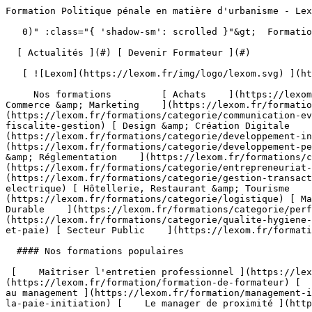
Formation Politique pénale en matière d'urbanisme - Lexom                                      

   0)" :class="{ 'shadow-sm': scrolled }"&gt;  Formation Professionnelle - Développez les compétences qui font la différence 

  [ Actualités ](#) [ Devenir Formateur ](#)  

   [ ![Lexom](https://lexom.fr/img/logo/lexom.svg) ](https://lexom.fr) 

     Nos formations         [ Achats    ](https://lexom.fr/formations/categorie/achats) [ Bureautique    ](https://lexom.fr/formations/categorie/bureautique) [ Commerce &amp; Marketing    ](https://lexom.fr/formations/categorie/commerce-marketing) [ Communication &amp; Evènementiel    ](https://lexom.fr/formations/categorie/communication-evenementiel) [ Comptabilité, Fiscalité &amp; Gestion    ](https://lexom.fr/formations/categorie/comptabilite-fiscalite-gestion) [ Design &amp; Création Digitale    ](https://lexom.fr/formations/categorie/design-creation-digitale) [ Développement Informatique    ](https://lexom.fr/formations/categorie/developpement-informatique) [ Développement Personnel &amp; Soft skills    ](https://lexom.fr/formations/categorie/developpement-personnel-soft-skills) [ Devenir Formateur    ](https://lexom.fr/formations/categorie/devenir-formateur) [ Droit &amp; Réglementation    ](https://lexom.fr/formations/categorie/droit-reglementation) [ Entrepreneuriat et gestion d’entreprise    ](https://lexom.fr/formations/categorie/entrepreneuriat-et-gestion-dentreprise) [ Gestion &amp; Transactions Immobilières    ](https://lexom.fr/formations/categorie/gestion-transactions-immobilieres) [ Habilitation Electrique    ](https://lexom.fr/formations/categorie/habilitation-electrique) [ Hôtellerie, Restaurant &amp; Tourisme    ](https://lexom.fr/formations/categorie/hotellerie-restaurant-tourisme) [ Logistique    ](https://lexom.fr/formations/categorie/logistique) [ Management    ](https://lexom.fr/formations/categorie/management) [ Performance Énergétique &amp; Développement Durable    ](https://lexom.fr/formations/categorie/performance-energetique-developpement-durable) [ Qualité, Hygiène, Santé, Sécurité    ](https://lexom.fr/formations/categorie/qualite-hygiene-sante-securite) [ Ressources Humaines et Paie    ](https://lexom.fr/formations/categorie/ressources-humaines-et-paie) [ Secteur Public    ](https://lexom.fr/formations/categorie/secteur-public) 

  #### Nos formations populaires

 [    Maîtriser l'entretien professionnel ](https://lexom.fr/formation/maitriser-lentretien-professionnel) [    Formation de formateur ](https://lexom.fr/formation/formation-de-formateur) [    Le tutorat en entreprise ](https://lexom.fr/formation/le-tutorat-en-entreprise) [    Management - Initiation au management ](https://lexom.fr/formation/management-initiation-au-management) [    La pratique de la paie - Initiation ](https://lexom.fr/formation/la-pratique-de-la-paie-initiation) [    Le manager de proximité ](https://lexom.fr/formation/le-manager-de-proximite) 

 [ Voir toutes nos formations    ](https://lexom.fr/formations) 

   ![Achats](https://lexom.fr/tenancy/assets/categories/small/3dEnnN8yeOj7YmMtPWMjZvBSXi4NVonqWeKCohV3.webp) 

 #### Achats 

  Optimisez vos achats pour transformer vos coûts en leviers de performance.

 #####  Domaines de formation 

 [    Gestion &amp; Performance des Achats ](https://lexom.fr/formations/categorie/achats/gestion-performance-des-achats) [    Négociation &amp; Relations Fournisseurs ](https://lexom.fr/formations/categorie/achats/negociation-relations-fournisseurs) [    Parcours Métier &amp; Découverte ](https://lexom.fr/formations/categorie/achats/parcours-metier-decouverte) 

  [ Voir toutes les formations achats    ](https://lexom.fr/formations/categorie/achats) 

  ![Bureautique](https://lexom.fr/tenancy/assets/categories/small/dOdlwl6fNirHlGIdlqxo9NMbGKCRJm6vhpz0r6Ic.webp) 

 #### Bureautique 

  Boostez votre productivité grâce à nos formations bureautiques adaptées à tous niveaux.

 #####  Domaines de formation 

 [    Excel ](https://lexom.fr/formations/categorie/bureautique/excel) [    Google Suite &amp; Outils collaboratifs ](https://lexom.fr/formations/categorie/bureautique/google-suite-outils-collaboratifs) [    Intelligence artificielle (IA) ](https://lexom.fr/formations/categorie/bureautique/intelligence-artificielle-ia) [    Internet, Cloud &amp; Sécurité ](https://lexom.fr/formations/categorie/bureautique/internet-cloud-securite) [    OneNote ](https://lexom.fr/formations/categorie/bureautique/onenote) [    Outlook ](https://lexom.fr/formations/categorie/bureautique/outlook) [    Powerpoint ](https://lexom.fr/formations/categorie/bureautique/powerpoint) [    Publisher ](https://lexom.fr/formations/categorie/bureautique/publisher) [    Système d'exploitation ](https://lexom.fr/formations/categorie/bureautique/systeme-dexploitation) [    Word ](https://lexom.fr/formations/categorie/bureautique/word) 

  [ Voir toutes les formations bureautique    ](https://lexom.fr/formations/categorie/bureautique) 

  ![Commerce & Marketing](https://lexom.fr/tenancy/assets/categories/small/hhPP2XL4ozUX1eWqaQWRGCkg6vW7vKEC3TALNuEw.webp) 

 #### Commerce &amp; Marketing 

  Développez vos ventes, fidélisez vos clients et boostez votre visibilité grâce aux meilleures pratiques commerciales et marketing.

 #####  Domaines de formation 

 [    CRM &amp; Relation Client ](https://lexom.fr/formations/categorie/commerce-marketing/crm-relation-client) [    Marketing Digital &amp; Réseaux Sociaux ](https://lexom.fr/formations/categorie/commerce-marketing/marketing-digital-reseaux-sociaux) [    Négociation Commerciale ](https://lexom.fr/formations/categorie/commerce-marketing/negociation-commerciale) [    Parcours Métier &amp; Découverte ](https://lexom.fr/formations/categorie/commerce-marketing/parcours-metier-decouverte-