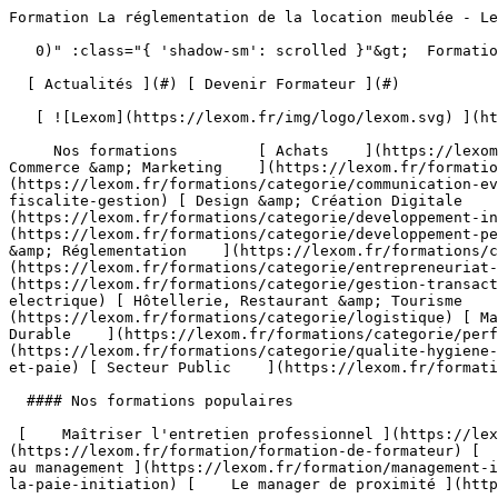
Formation La réglementation de la location meublée - Lexom                                      

   0)" :class="{ 'shadow-sm': scrolled }"&gt;  Formation Professionnelle - Développez les compétences qui font la différence 

  [ Actualités ](#) [ Devenir Formateur ](#)  

   [ ![Lexom](https://lexom.fr/img/logo/lexom.svg) ](https://lexom.fr) 

     Nos formations         [ Achats    ](https://lexom.fr/formations/categorie/achats) [ Bureautique    ](https://lexom.fr/formations/categorie/bureautique) [ Commerce &amp; Marketing    ](https://lexom.fr/formations/categorie/commerce-marketing) [ Communication &amp; Evènementiel    ](https://lexom.fr/formations/categorie/communication-evenementiel) [ Comptabilité, Fiscalité &amp; Gestion    ](https://lexom.fr/formations/categorie/comptabilite-fiscalite-gestion) [ Design &amp; Création Digitale    ](https://lexom.fr/formations/categorie/design-creation-digitale) [ Développement Informatique    ](https://lexom.fr/formations/categorie/developpement-informatique) [ Développement Personnel &amp; Soft skills    ](https://lexom.fr/formations/categorie/developpement-personnel-soft-skills) [ Devenir Formateur    ](https://lexom.fr/formations/categorie/devenir-formateur) [ Droit &amp; Réglementation    ](https://lexom.fr/formations/categorie/droit-reglementation) [ Entrepreneuriat et gestion d’entreprise    ](https://lexom.fr/formations/categorie/entrepreneuriat-et-gestion-dentreprise) [ Gestion &amp; Transactions Immobilières    ](https://lexom.fr/formations/categorie/gestion-transactions-immobilieres) [ Habilitation Electrique    ](https://lexom.fr/formations/categorie/habilitation-electrique) [ Hôtellerie, Restaurant &amp; Tourisme    ](https://lexom.fr/formations/categorie/hotellerie-restaurant-tourisme) [ Logistique    ](https://lexom.fr/formations/categorie/logistique) [ Management    ](https://lexom.fr/formations/categorie/management) [ Performance Énergétique &amp; Développement Durable    ](https://lexom.fr/formations/categorie/performance-energetique-developpement-durable) [ Qualité, Hygiène, Santé, Sécurité    ](https://lexom.fr/formations/categorie/qualite-hygiene-sante-securite) [ Ressources Humaines et Paie    ](https://lexom.fr/formations/categorie/ressources-humaines-et-paie) [ Secteur Public    ](https://lexom.fr/formations/categorie/secteur-public) 

  #### Nos formations populaires

 [    Maîtriser l'entretien professionnel ](https://lexom.fr/formation/maitriser-lentretien-professionnel) [    Formation de formateur ](https://lexom.fr/formation/formation-de-formateur) [    Le tutorat en entreprise ](https://lexom.fr/formation/le-tutorat-en-entreprise) [    Management - Initiation au management ](https://lexom.fr/formation/management-initiation-au-management) [    La pratique de la paie - Initiation ](https://lexom.fr/formation/la-pratique-de-la-paie-initiation) [    Le manager de proximité ](https://lexom.fr/formation/le-manager-de-proximite) 

 [ Voir toutes nos formations    ](https://lexom.fr/formations) 

   ![Achats](https://lexom.fr/tenancy/assets/categories/small/3dEnnN8yeOj7YmMtPWMjZvBSXi4NVonqWeKCohV3.webp) 

 #### Achats 

  Optimisez vos achats pour transformer vos coûts en leviers de performance.

 #####  Domaines de formation 

 [    Gestion &amp; Performance des Achats ](https://lexom.fr/formations/categorie/achats/gestion-performance-des-achats) [    Négociation &amp; Relations Fournisseurs ](https://lexom.fr/formations/categorie/achats/negociation-relations-fournisseurs) [    Parcours Métier &amp; Découverte ](https://lexom.fr/formations/categorie/achats/parcours-metier-decouverte) 

  [ Voir toutes les formations achats    ](https://lexom.fr/formations/categorie/achats) 

  ![Bureautique](https://lexom.fr/tenancy/assets/categories/small/dOdlwl6fNirHlGIdlqxo9NMbGKCRJm6vhpz0r6Ic.webp) 

 #### Bureautique 

  Boostez votre productivité grâce à nos formations bureautiques adaptées à tous niveaux.

 #####  Domaines de formation 

 [    Excel ](https://lexom.fr/formations/categorie/bureautique/excel) [    Google Suite &amp; Outils collaboratifs ](https://lexom.fr/formations/categorie/bureautique/google-suite-outils-collaboratifs) [    Intelligence artificielle (IA) ](https://lexom.fr/formations/categorie/bureautique/intelligence-artificielle-ia) [    Internet, Cloud &amp; Sécurité ](https://lexom.fr/formations/categorie/bureautique/internet-cloud-securite) [    OneNote ](https://lexom.fr/formations/categorie/bureautique/onenote) [    Outlook ](https://lexom.fr/formations/categorie/bureautique/outlook) [    Powerpoint ](https://lexom.fr/formations/categorie/bureautique/powerpoint) [    Publisher ](https://lexom.fr/formations/categorie/bureautique/publisher) [    Système d'exploitation ](https://lexom.fr/formations/categorie/bureautique/systeme-dexploitation) [    Word ](https://lexom.fr/formations/categorie/bureautique/word) 

  [ Voir toutes les formations bureautique    ](https://lexom.fr/formations/categorie/bureautique) 

  ![Commerce & Marketing](https://lexom.fr/tenancy/assets/categories/small/hhPP2XL4ozUX1eWqaQWRGCkg6vW7vKEC3TALNuEw.webp) 

 #### Commerce &amp; Marketing 

  Développez vos ventes, fidélisez vos clients et boostez votre visibilité grâce aux meilleures pratiques commerciales et marketing.

 #####  Domaines de formation 

 [    CRM &amp; Relation Client ](https://lexom.fr/formations/categorie/commerce-marketing/crm-relation-client) [    Marketing Digital &amp; Réseaux Sociaux ](https://lexom.fr/formations/categorie/commerce-marketing/marketing-digital-reseaux-sociaux) [    Négociation Commerciale ](https://lexom.fr/formations/categorie/commerce-marketing/negociation-commerciale) [    Parcours Métier &amp; Découverte ](https://lexom.fr/format