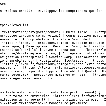
ions/categorie/commerce-marketing/parcours-metier-decouverte-1) [    Prospection &amp; Fidélisation Client ](https://lexom.fr/formations/categorie/commerce-marketing/prospection-fidelisation-client) [    Service Après Vente (SAV) ](https://lexom.fr/formations/categorie/commerce-marketing/service-apres-vente-sav) [    Stratégie &amp; Plan Marketing ](https://lexom.fr/formations/categorie/commerce-marketing/strategie-plan-marketing) [    Techniques de Vente ](https://lexom.fr/formations/categorie/commerce-marketing/techniques-de-vente) 

  [ Voir toutes les formations commerce &amp; marketing    ](https://lexom.fr/formations/categorie/commerce-marketing) 

  ![Communication & Evènementiel](https://lexom.fr/tenancy/assets/categories/small/S8UCgEtfGZCGsuKcIuFAO1dGJU8nvHNu4BUZwdRi.webp) 

 #### Communication &amp; Evènementiel 

  Alliez communication impactante et organisation d’événements réussis pour marquer les esprits et créer du lien.

 #####  Domaines de formation 

 [    Communication Digitale &amp; Réseaux Sociaux ](https://lexom.fr/formations/categorie/communication-evenementiel/communication-digitale-reseaux-sociaux) [    Communication Interne &amp; Externe ](https://lexom.fr/formations/categorie/communication-evenementiel/communication-interne-externe) [    Organisation d’Événements Professionnels ](https://lexom.fr/formations/categorie/communication-evenementiel/organisation-devenements-professionnels) [    Parcours Métier &amp; Découverte ](https://lexom.fr/formations/categorie/communication-evenementiel/parcours-metier-decouverte-12) 

  [ Voir toutes les formations communication &amp; evènementiel    ](https://lexom.fr/formations/categorie/communication-evenementiel) 

  ![Comptabilité, Fiscalité & Gestion](https://lexom.fr/tenancy/assets/categories/small/dVNgmt1tZIUD9woC2rbZbOZoxRUJOR1Gwbjw9vaD.webp) 

 #### Comptabilité, Fiscalité &amp; Gestion 

  Maîtrisez les chiffres, sécurisez vos décisions et pilotez la performance de votre entreprise.

 #####  Domaines de formation 

 [    Comptabilité Générale &amp; Analytique ](https://lexom.fr/formations/categorie/comptabilite-fiscalite-gestion/comptabilite-generale-analytique) [    Contrôle de Gestion &amp; Tableaux de Bord ](https://lexom.fr/formations/categorie/comptabilite-fiscalite-gestion/controle-de-gestion-tableaux-de-bord) [    Fiscalité &amp; Obligations Légales ](https://lexom.fr/formations/categorie/comptabilite-fiscalite-gestion/fiscalite-obligations-legales) [    Gestion Financière &amp; Trésorerie ](https://lexom.fr/formations/categorie/comptabilite-fiscalite-gestion/gestion-financiere-tresorerie) [    Outils de Gestion ](https://lexom.fr/formations/categorie/comptabilite-fiscalite-gestion/outils-de-gestion) [    Parcours Métier &amp; Découverte ](https://lexom.fr/formations/categorie/comptabilite-fiscalite-gestion/parcours-metier-decouverte-2) 

  [ Voir toutes les formations comptabilité, fiscalité &amp; gestion    ](https://lexom.fr/formations/categorie/comptabilite-fiscalite-gestion) 

  ![Design & Création Digitale](https://lexom.fr/tenancy/assets/categories/small/fPTxm2WjoWh7SmGhU1DYvTe3UbKEDe2rjoP3meAQ.webp) 

 #### Design &amp; Création Digitale 

  Alliez créativité et impact pour donner vie à vos projets digitaux.

 #####  Domaines de formation 

 [    DAO - 3D &amp; CAO ](https://lexom.fr/formations/categorie/design-creation-digitale/dao-3d-cao) [    Graphisme &amp; Design ](https://lexom.fr/formations/categorie/design-creation-digitale/graphisme-design) [    PAO ](https://lexom.fr/formations/categorie/design-creation-digitale/pao) [    Vidéo &amp; Motion Design ](https://lexom.fr/formations/categorie/design-creation-digitale/video-motion-design) 

  [ Voir toutes les formations design &amp; création digitale    ](https://lexom.fr/formations/categorie/design-creation-digitale) 

  ![Développement Informatique](https://lexom.fr/tenancy/assets/categories/small/OcGQIL0de4biUAG0T5MDyjqX9dNcM1J0zHqhyv1c.webp) 

 #### Développement Informatique 

  Devenez acteur du numérique : développez vos compétences en programmation et créez les solutions de demain.

 #####  Domaines de formation 

 [    Applications &amp; Logiciels ](https://lexom.fr/formations/categorie/developpement-informatique/applications-logiciels) [    B